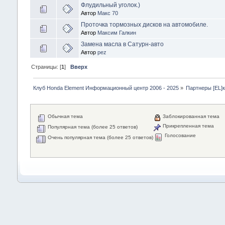
Флудильный уголок.)
Автор
Макс 70
Проточка тормозных дисков на автомобиле.
Автор
Максим Галкин
Замена масла в Сатурн-авто
Автор
pez
Страницы: [
1
]
Вверх
Клуб Honda Element Информационный центр 2006 - 2025
»
Партнеры [EL]
Обычная тема
Заблокированная тема
Прикрепленная тема
Популярная тема (более 25 ответов)
Голосование
Очень популярная тема (более 25 ответов)