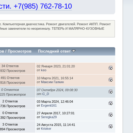
и. +7(985) 762-78-10
ие. Компьютерная диагностика. Ремонт двигателей. Ремонт АКПП. Ремонт
достойные заменители по неоригиналу. ТЕПЕРЬ И МАЛЯРНО-КУЗОВНЫЕ
ов
/
Просмотров
Последний ответ
34 Ответов
02 Января 2023, 21:01:20
от
keo
5932 Просмотров
491 Ответов
10 Марта 2021, 16:55:14
от
Максим Галкин
7816 Просмотров
0 Ответов
07 Октября 2024, 09:08:30
от
G_D
225 Просмотров
2 Ответов
03 Марта 2024, 12:46:04
от
Evgenii161
3736 Просмотров
0 Ответов
27 Апреля 2017, 10:27:01
от
Seregka29
4392 Просмотров
3 Ответов
24 Августа 2015, 11:14:41
от
Krioker
1894 Просмотров