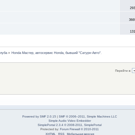
29
366
13
клуба
»
Honda Мастер, автосервис Honda, бывший "Сатурн-Авто".
Перейти в:
Powered by SMF 2.0.15
|
SMF © 2006–2011, Simple Machines LLC
Simple Audio Video Embedder
SimplePortal 2.3.4 © 2008-2011, SimplePortal
Protected by:
Forum Firewall © 2010-2011
XHTML
RSS
Мобильная версия