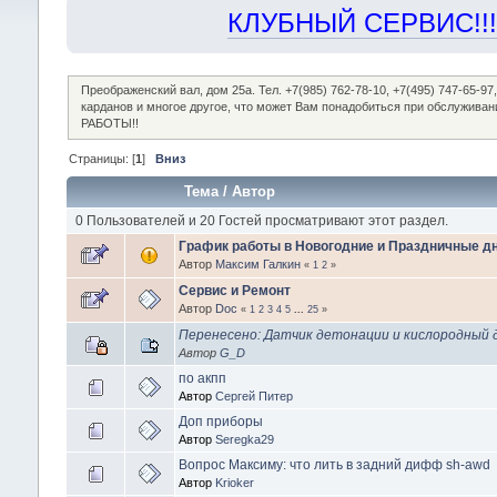
КЛУБНЫЙ СЕРВИС!!! "Х
Преображенский вал, дом 25а. Тел. +7(985) 762-78-10, +7(495) 747-65-
карданов и многое другое, что может Вам понадобиться при обслужив
РАБОТЫ!!
Страницы: [
1
]
Вниз
Тема
/
Автор
0 Пользователей и 20 Гостей просматривают этот раздел.
График работы в Новогодние и Праздничные дн
Автор
Максим Галкин
«
1
2
»
Сервис и Ремонт
Автор
Doc
«
1
2
3
4
5
...
25
»
Перенесено: Датчик детонации и кислородный 
Автор
G_D
по акпп
Автор
Сергей Питер
Доп приборы
Автор
Seregka29
Вопрос Максиму: что лить в задний дифф sh-awd
Автор
Krioker