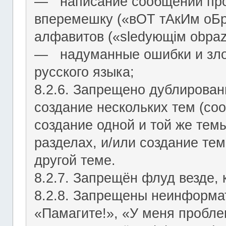
― написание сообщений про
вперемешку («вОТ тАкИм оБр
алфавитов («slеdующiм оbраz
― надуманные ошибки и зло
русского языка;
8.2.6. Запрещено дублирован
создание нескольких тем (со
создание одной и той же тем
разделах, и/или создание те
другой теме.
8.2.7. Запрещён флуд везде,
8.2.8. Запрещены неинформа
«Памагите!», «У меня проблем