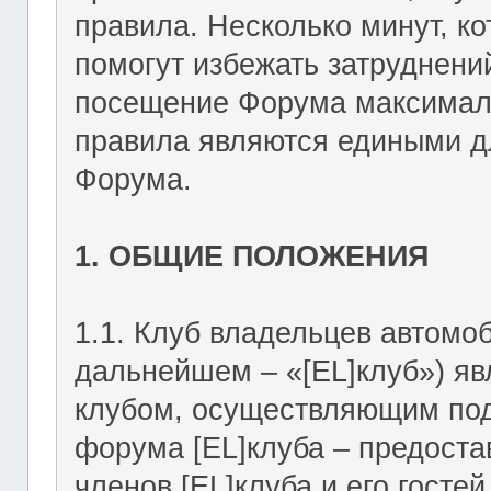
правила. Несколько минут, ко
помогут избежать затруднени
посещение Форума максимал
правила являются едиными дл
Форума.
1. ОБЩИЕ ПОЛОЖЕНИЯ
1.1. Клуб владельцев автомоб
дальнейшем – «[EL]клуб») я
клубом, осуществляющим подд
форума [EL]клуба – предост
членов [EL]клуба и его госте