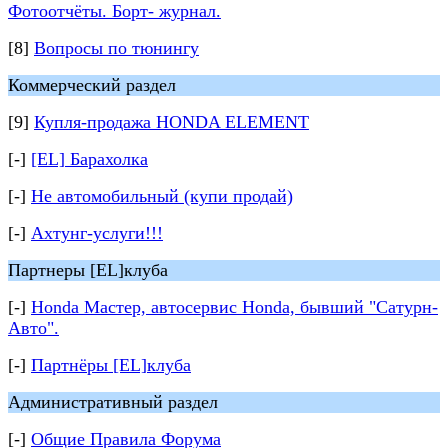
Фотоотчёты. Борт- журнал.
[8]
Вопросы по тюнингу
Коммерческий раздел
[9]
Купля-продажа HONDA ELEMENT
[-]
[EL] Барахолка
[-]
Не автомобильный (купи продай)
[-]
Ахтунг-услуги!!!
Партнеры [EL]клуба
[-]
Honda Мастер, автосервис Honda, бывший "Сатурн-
Авто".
[-]
Партнёры [EL]клуба
Административный раздел
[-]
Общие Правила Форума