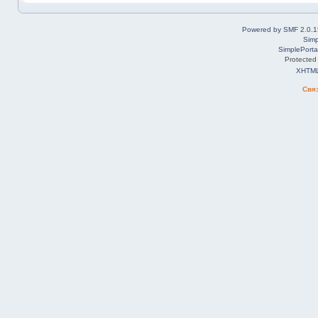
Powered by SMF 2.0.1
Simp
SimplePorta
Protected
XHTM
Свя