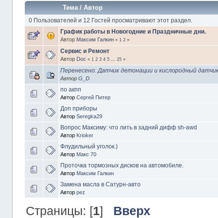
Тема
/
Автор
0 Пользователей и 12 Гостей просматривают этот раздел.
График работы в Новогодние и Праздничные дни.
Автор
Максим Галкин
«
1
2
»
Сервис и Ремонт
Автор
Doc
«
1
2
3
4
5
...
25
»
Перенесено: Датчик детонации и кислородный датчи
Автор
G_D
по акпп
Автор
Сергей Питер
Доп приборы
Автор
Seregka29
Вопрос Максиму: что лить в задний дифф sh-awd
Автор
Krioker
Флудильный уголок.)
Автор
Макс 70
Проточка тормозных дисков на автомобиле.
Автор
Максим Галкин
Замена масла в Сатурн-авто
Автор
pez
Страницы: [
1
]
Вверх