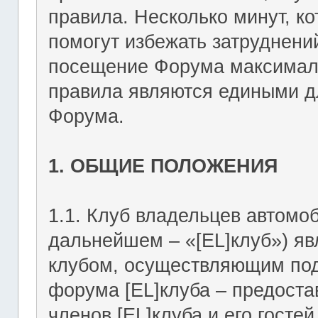
правила. Несколько минут, ко
помогут избежать затруднени
посещение Форума максимал
правила являются едиными дл
Форума.
1. ОБЩИЕ ПОЛОЖЕНИЯ
1.1. Клуб владельцев автомоб
дальнейшем – «[EL]клуб») я
клубом, осуществляющим подд
форума [EL]клуба – предост
членов [EL]клуба и его госте