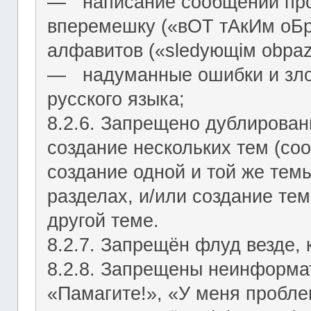
― написание сообщений про
вперемешку («вОТ тАкИм оБр
алфавитов («slеdующiм оbраz
― надуманные ошибки и зло
русского языка;
8.2.6. Запрещено дублирован
создание нескольких тем (со
создание одной и той же тем
разделах, и/или создание те
другой теме.
8.2.7. Запрещён флуд везде,
8.2.8. Запрещены неинформа
«Памагите!», «У меня проблем