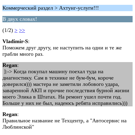
Коммерческий раздел > Ахтунг-услуги!!!
В двух словах!
(1/2)
>
>>
Vladimir-S
:
Поможем друг другу, не наступить на одни и те же
грабли много раз.
Regan
:
]:-> Когда покупал машину поехал туда на
диагностику. Сам в технике не бум-бум, короче
доверился))) мастера не заметили лобового удара,
заваренной АКП и прочие последствия бурной жизни
моего Элика в Штатах. На ремонт ушел почти год.
Больше у них не был, надеюсь ребята исправились)))
Regan
:
Правильное название не Техцентр, а "Автосервис на
Люблинской"