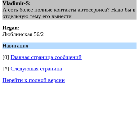
Vladimir-S
:
А есть более полные контакты автосервиса? Надо бы в
отдельную тему его вынести
Regan
:
Люблинская 56/2
Навигация
[0]
Главная страница сообщений
[#]
Следующая страница
Перейти к полной версии