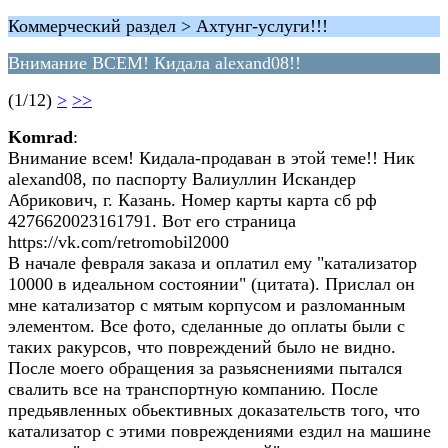
Коммерческий раздел > Ахтунг-услуги!!!
Внимание ВСЕМ! Кидала alexand08!!
(1/12)
>
>>
Komrad
:
Внимание всем! Кидала-продаван в этой теме!! Ник
alexand08, по паспорту Валиуллин Искандер
Абрикович, г. Казань. Номер карты карта сб рф
4276620023161791. Вот его страница
https://vk.com/retromobil2000
В начале февраля заказа и оплатил ему "катализатор
10000 в идеальном состоянии" (цитата). Прислал он
мне катализатор с мятым корпусом и разломанным
элементом. Все фото, сделанные до оплаты были с
таких ракурсов, что повреждений было не видно.
После моего обращения за разьяснениями пытался
свалить все на транспортную компанию. После
предьявленных обьективных доказательств того, что
катализатор с этими повреждениями ездил на машине