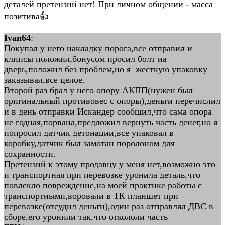
деталей претензий нет! При личном общении - масса
позитива👍
Ivan64
:
Покупал у него накладку порога,все отправил и
клипсы положил,бонусом просил болт на
дверь,положил без проблем,но я жесткую упаковку
заказывал,все целое.
Второй раз брал у него опору АКПП(нужен был
оригинальный противовес с опоры),деньги перечислил
и в день отправки Искандер сообщил,что сама опора
не годная,порвана,предложил вернуть часть денег,но я
попросил датчик детонации,все упаковал в
коробку,датчик был замотан поролоном для
сохранности.
Претензий к этому продавцу у меня нет,возможно это
и транспортная при перевозке уронила деталь,что
повлекло повреждение,на моей практике работы с
транспортными,воровали в ТК планшет при
перевозке(отсудил деньги),один раз отправлял ДВС в
сборе,его уронили так,что откололи часть