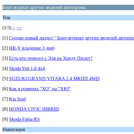
Борт-журнал других моделей автопрома.
Тем
(1/3)
>
>>
[1]
Создан новый раздел " Борт-журнал других моделей автопр
[2]
HR-V владение 3 дня)
[3]
Есть кто пересел с Эля на Хонду Пилот?
[4]
Skoda Yeti 1.8 4x4
[5]
SUZUKI GRAND VITARA 2.4 МКПП 4WD
[6]
Как я поменял "ХО" на "ХЮ"
[7]
Kia Soul
[8]
HONDA CIVIC HIBRID
[9]
Skoda Fabia RS
Навигация