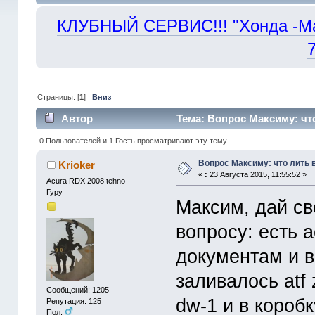
КЛУБНЫЙ СЕРВИС!!! "Хонда -Маст
Страницы: [
1
]
Вниз
Автор
Тема: Вопрос Максиму: что
0 Пользователей и 1 Гость просматривают эту тему.
Вопрос Максиму: что лить 
Krioker
«
:
23 Августа 2015, 11:55:52 »
Acura RDX 2008 tehno
Гуру
Максим, дай св
вопросу: есть 
документам и в
заливалось atf 
Сообщений: 1205
dw-1 и в короб
Репутация: 125
Пол: