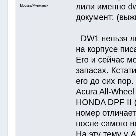
лили именно dw
Москва/Мурманск
документ: (выж
DW1 нельзя ли
на корпусе пис
Его и сейчас мо
запасах. Кстат
его до сих пор
Acura All-Wheel
HONDA DPF II 
номер отличает
после самого н
На эту тему у A