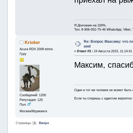
Я Дончанин на 100%.
Тел. 8-906-052-75-46 WhatsApp, Viber,
Re: Вопрос Максиму: что л
Krioker
awd
Acura RDX 2008 tehno
«
Ответ #3 :
24 Августа 2015, 11:14:41
Гуру
Максим, спасиб
Один и тот же человек не может быть
Сообщений: 1205
Если ты споришь с идиотом вероятно т
Репутация: 125
Пол:
Москва/Мурманск
Страницы: [
1
]
Вверх