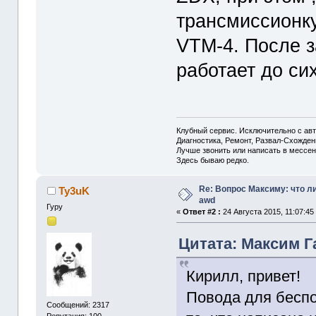
трансмиcсионку
VTM-4. После з
работает до сих
Клубный сервис. Исключительно с а
Диагностика, Ремонт, Развал-Схожде
Лучше звонить или написать в мессен
Здесь бываю редко.
Re: Вопрос Максиму: что л
Ty3uK
awd
Гуру
«
Ответ #2 :
24 Августа 2015, 11:07:45
Цитата: Максим Га
Кирилл, привет!
Повода для беспо
Сообщений: 2317