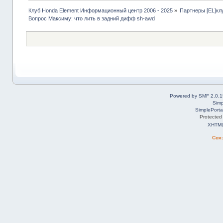
Клуб Honda Element Информационный центр 2006 - 2025
»
Партнеры [EL]кл
Вопрос Максиму: что лить в задний дифф sh-awd
Powered by SMF 2.0.1
Simp
SimplePorta
Protected
XHTM
Свя