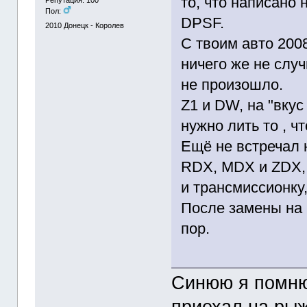
то, что написано
Репутация: 100
Пол:
DPSF.
2010
Донецк - Королев
С твоим авто 2008
ничего же не случ
не произошло.
Z1 и DW, на "вкус
нужно лить то , 
Ещё не встречал 
RDX, MDX и ZDX, 
и трансмиcсионку
После замены на 
пор.
Синюю я помню 
приехал на рыж