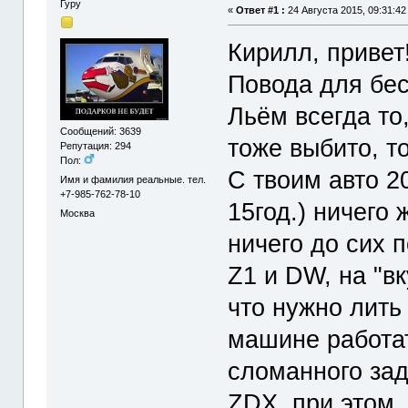
Гуру
«
Ответ #1 :
24 Августа 2015, 09:31:42
Кирилл, привет
Повода для бес
Льём всегда то
Сообщений: 3639
тоже выбито, т
Репутация: 294
Пол:
С твоим авто 20
Имя и фамилия реальные. тел.
+7-985-762-78-10
15год.) ничего 
Москва
ничего до сих 
Z1 и DW, на "вк
что нужно лить
машине работат
сломанного зад
ZDX, при этом ,