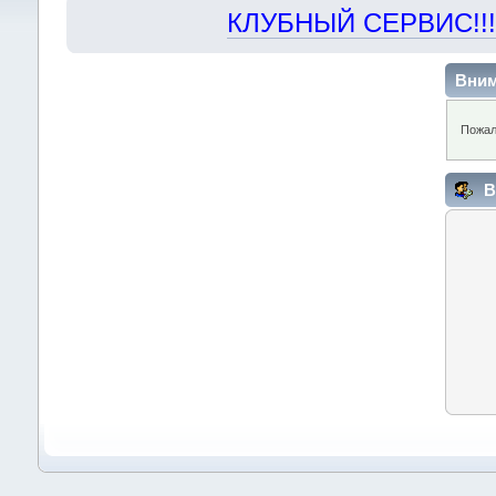
КЛУБНЫЙ СЕРВИС!!! "Х
Вним
Пожал
В