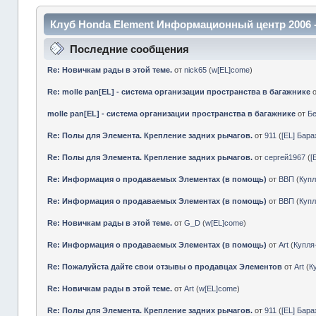
Клуб Honda Element Информационный центр 2006 
Последние сообщения
Re: Новичкам рады в этой теме.
от
nick65
(
w[EL]come
)
Re: molle pan[EL] - система организации пространства в багажнике
molle pan[EL] - система организации пространства в багажнике
от
Б
Re: Полы для Элемента. Крепление задних рычагов.
от
911
(
[EL] Бар
Re: Полы для Элемента. Крепление задних рычагов.
от
сергей1967
(
[
Re: Информация о продаваемых Элементах (в помощь)
от
ВВП
(
Куп
Re: Информация о продаваемых Элементах (в помощь)
от
ВВП
(
Куп
Re: Новичкам рады в этой теме.
от
G_D
(
w[EL]come
)
Re: Информация о продаваемых Элементах (в помощь)
от
Art
(
Купл
Re: Пожалуйста дайте свои отзывы о продавцах Элементов
от
Art
(
К
Re: Новичкам рады в этой теме.
от
Art
(
w[EL]come
)
Re: Полы для Элемента. Крепление задних рычагов.
от
911
(
[EL] Бар