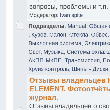
вопросы, проблемы и т.п.
Модератор:
Ivan spite
Подразделы
:
Manual, Общая
,
Кузов, Салон, Стекла, Обвес,
Выхлопная система
,
Электрика
Свет, Музыка
,
Система охлажд
АКПП-МКПП, Трансмиссия, Под
Круиз контроль
,
Шины - Диски
Отзывы владельцев
ELEMENT. Фотоотчёты
журнал.
Отзывы владельцев о св