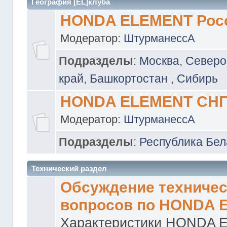
География [EL]клуба
HONDA ELEMENT Рос
Модератор:
ШтурманессА
Подразделы
:
Москва
,
Северо
край
,
Башкортостан
,
Сибирь
HONDA ELEMENT СН
Модератор:
ШтурманессА
Подразделы
:
Республика Бел
Технический раздел
Обсуждение техничес
вопросов по HONDA 
Характеристики HONDA 