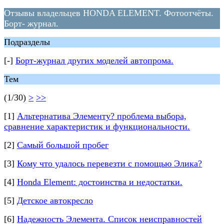
Отзывы владельцев HONDA ELEMENT. Фотоотчёты.
Борт- журнал.
Подразделы
[-]
Борт-журнал других моделей автопрома.
Тем
(1/30)
>
>>
[1]
Альтернатива Элементу? проблема выбора,
сравнение характеристик и функциональности.
[2]
Самый большой пробег
[3]
Кому что удалось перевезти с помощью Элика?
[4]
Honda Element: достоинства и недостатки.
[5]
Детское автокресло
[6]
Надежность Элемента. Список неисправностей