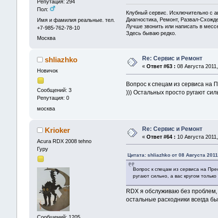
Репутация: 294
Пол:
Клубный сервис. Исключительно с
Диагностика, Ремонт, Развал-Схож
Имя и фамилия реальные. тел.
Лучше звонить или написать в месс
+7-985-762-78-10
Здесь бываю редко.
Москва
Re: Сервис и Ремонт
shliazhko
«
Ответ #63 :
08 Августа 2011,
Новичок
Вопрос к спецам из сервиса на 
Сообщений: 3
))) Остальных просто ругают силь
Репутация: 0
москва
Re: Сервис и Ремонт
Krioker
«
Ответ #64 :
10 Августа 2011,
Acura RDX 2008 tehno
Гуру
Цитата: shliazhko от 08 Августа 2011
Вопрос к спецам из сервиса на Пре
ругают сильно, а вас кругом только 
RDX я обслуживаю без проблем, 
остальные расходники всегда был
Сообщений: 1205