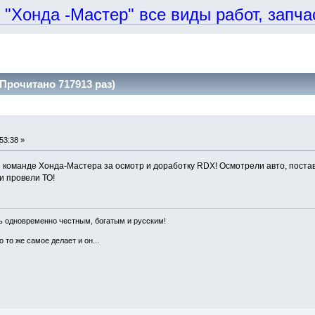
онда -Мастер" все виды работ, запчаст
Прочитано 717913 раз)
53:38 »
команде Хонда-Мастера за осмотр и доработку RDX! Осмотрели авто, постав
и провели ТО!
ть одновременно честным, богатым и русским!
 то же самое делает и он...