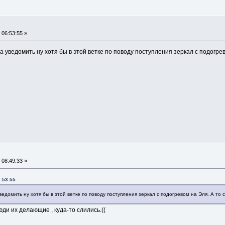
 06:53:55 »
 уведомить ну хотя бы в этой ветке по поводу поступления зеркал с подогрево
 08:49:33 »
6:53:55
едомить ну хотя бы в этой ветке по поводу поступления зеркал с подогревом на Эля. А то 
юди их делающие , куда-то слились.((