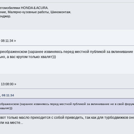
 автомобилями HONDA & ACURA.
дение, Малярно-кузовные работы, Шиномонтаж.
енджер.
 08:11:34 »
Преображенском (заранее извиняюсь перед местной публикой за вклинивание н
но, а вас кругом только хвалят)))
 13:08:00 »
, 08:11:34
ображенском (заранее извиняюсь перед местной публикой за вклинивание не в свой форум)
хвалят)))
вот только масло приходится с собой приводить, так как для турбодвижков он
и на месте...