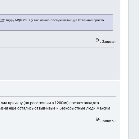
))): Акуру МДХ 2007 у вас можно обслуживать? ))) Остальных просто
Записан
лил причину (на росстоянии в 1200км) посоветовал,что
 жизни ещё остались отзывчивые и безкорыстные люди.Максим
Записан