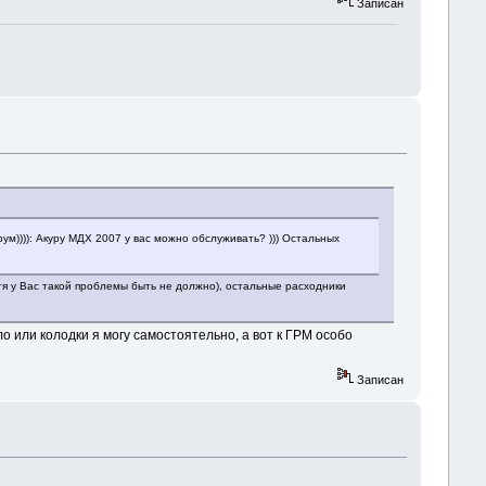
Записан
м)))): Акуру МДХ 2007 у вас можно обслуживать? ))) Остальных
отя у Вас такой проблемы быть не должно), остальные расходники
о или колодки я могу самостоятельно, а вот к ГРМ особо
Записан