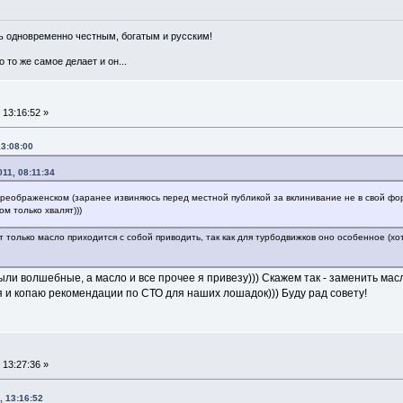
ть одновременно честным, богатым и русским!
 то же самое делает и он...
 13:16:52 »
13:08:00
011, 08:11:34
Преображенском (заранее извиняюсь перед местной публикой за вклинивание не в свой фору
ом только хвалят)))
 только масло приходится с собой приводить, так как для турбодвижков оно особенное (х
ли волшебные, а масло и все прочее я привезу))) Скажем так - заменить масл
 и копаю рекомендации по СТО для наших лошадок))) Буду рад совету!
 13:27:36 »
, 13:16:52