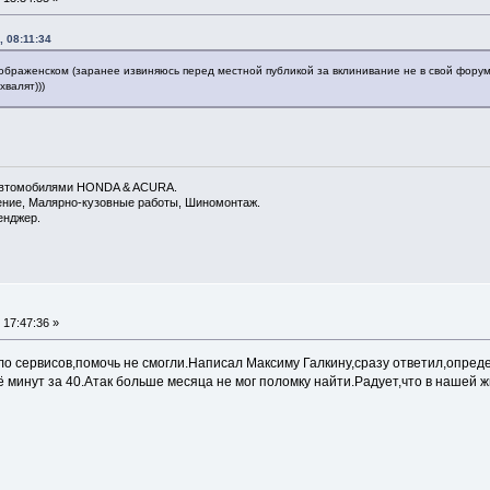
, 08:11:34
ображенском (заранее извиняюсь перед местной публикой за вклинивание не в свой форум)
хвалят)))
 автомобилями HONDA & ACURA.
дение, Малярно-кузовные работы, Шиномонтаж.
енджер.
 17:47:36 »
о сервисов,помочь не смогли.Написал Максиму Галкину,сразу ответил,опреде
 минут за 40.Атак больше месяца не мог поломку найти.Радует,что в нашей