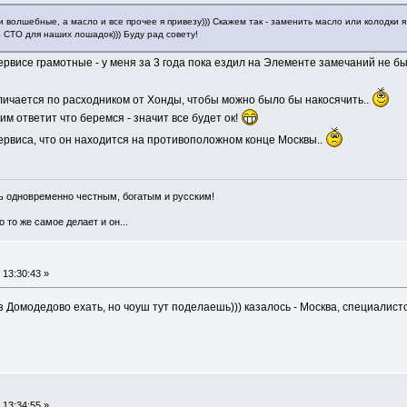
 волшебные, а масло и все прочее я привезу))) Скажем так - заменить масло или колодки 
 СТО для наших лошадок))) Буду рад совету!
рвисе грамотные - у меня за 3 года пока ездил на Элементе замечаний не был
личается по расходником от Хонды, чтобы можно было бы накосячить..
им ответит что беремся - значит все будет ок!
рвиса, что он находится на противоположном конце Москвы..
ть одновременно честным, богатым и русским!
 то же самое делает и он...
 13:30:43 »
из Домодедово ехать, но чоуш тут поделаешь))) казалось - Москва, специалисто
 13:34:55 »