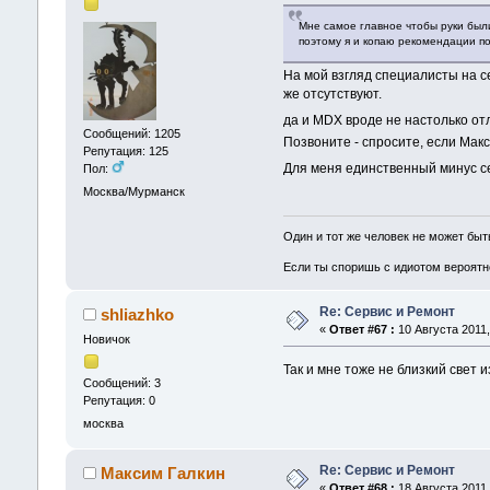
Мне самое главное чтобы руки были
поэтому я и копаю рекомендации по
На мой взгляд специалисты на се
же отсутствуют.
да и MDX вроде не настолько от
Сообщений: 1205
Позвоните - спросите, если Макс
Репутация: 125
Для меня единственный минус се
Пол:
Москва/Мурманск
Один и тот же человек не может бы
Если ты споришь с идиотом вероятно
Re: Сервис и Ремонт
shliazhko
«
Ответ #67 :
10 Августа 2011,
Новичок
Так и мне тоже не близкий свет 
Сообщений: 3
Репутация: 0
москва
Re: Сервис и Ремонт
Максим Галкин
«
Ответ #68 :
18 Августа 2011,