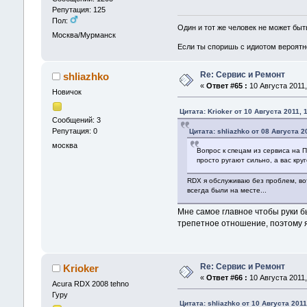
Репутация: 125
Пол:
Один и тот же человек не может бы
Москва/Мурманск
Если ты споришь с идиотом вероятно
Re: Сервис и Ремонт
shliazhko
«
Ответ #65 :
10 Августа 2011,
Новичок
Цитата: Krioker от 10 Августа 2011, 
Сообщений: 3
Репутация: 0
Цитата: shliazhko от 08 Августа 2
москва
Вопрос к спецам из сервиса на 
просто ругают сильно, а вас круг
RDX я обслуживаю без проблем, вот
всегда были на месте...
Мне самое главное чтобы руки бы
трепетное отношение, поэтому я
Re: Сервис и Ремонт
Krioker
«
Ответ #66 :
10 Августа 2011,
Acura RDX 2008 tehno
Гуру
Цитата: shliazhko от 10 Августа 2011