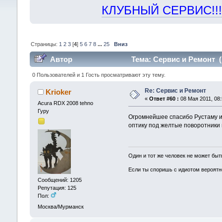
КЛУБНЫЙ СЕРВИС!!! "Х
Страницы:
1
2
3
[
4
]
5
6
7
8
...
25
Вниз
Автор
Тема: Сервис и Ремонт (
0 Пользователей и 1 Гость просматривают эту тему.
Re: Сервис и Ремонт
Krioker
«
Ответ #60 :
08 Мая 2011, 08:
Acura RDX 2008 tehno
Гуру
Огромнейшее спасибо Рустаму и 
оптику под желтые поворотники 
Один и тот же человек не может бы
Если ты споришь с идиотом вероятно
Сообщений: 1205
Репутация: 125
Пол:
Москва/Мурманск