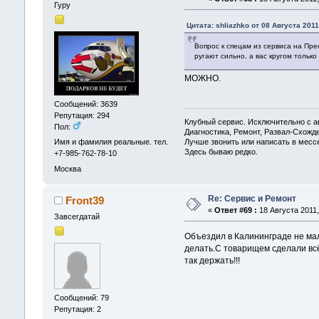
Гуру
Цитата: shliazhko от 08 Августа 2011
Вопрос к спецам из сервиса на Пре
ругают сильно, а вас кругом только 
МОЖНО.
Сообщений: 3639
Репутация: 294
Клубный сервис. Исключительно с
Пол:
Диагностика, Ремонт, Развал-Схож
Лучше звонить или написать в месс
Имя и фамилия реальные. тел.
Здесь бываю редко.
+7-985-762-78-10
Москва
Re: Сервис и Ремонт
Front39
«
Ответ #69 :
18 Августа 2011,
Завсегдатай
Объездил в Калининграде не мал
делать.С товарищем сделали всё
так держать!!!
Сообщений: 79
Репутация: 2