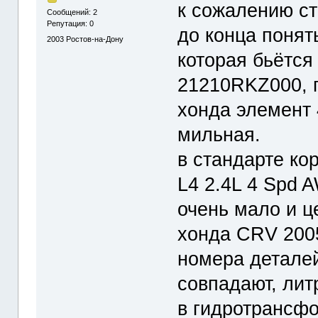
к сожалению ст
Сообщений: 2
Репутация: 0
до конца понят
2003
Ростов-на-Дону
которая бьётся
21210RKZ000, 
хонда элемент 
мильная.
в стандарте ко
L4 2.4L 4 Spd 
очень мало и ц
хонда CRV 200
номера деталей
совпадают, лит
в гидротрансф