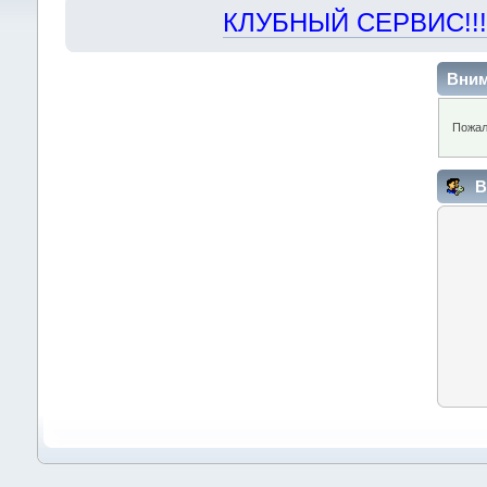
КЛУБНЫЙ СЕРВИС!!! "Х
Вним
Пожал
В