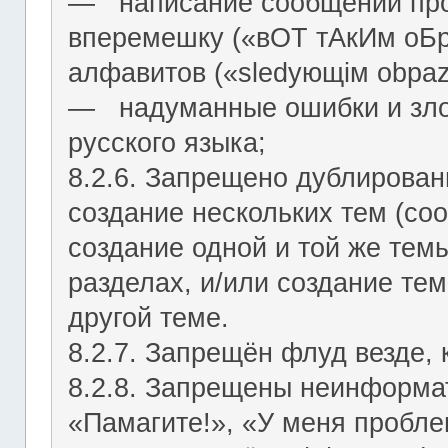
― написание сообщений про
вперемешку («вОТ тАкИм оБр
алфавитов («slеdующiм оbраz
― надуманные ошибки и зло
русского языка;
8.2.6. Запрещено дублирован
создание нескольких тем (со
создание одной и той же тем
разделах, и/или создание те
другой теме.
8.2.7. Запрещён флуд везде,
8.2.8. Запрещены неинформа
«Памагите!», «У меня проблем