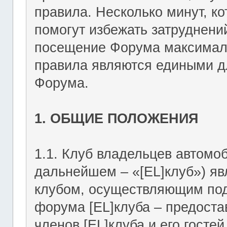
правила. Несколько минут, ко
помогут избежать затруднени
посещение Форума максимал
правила являются едиными дл
Форума.
1. ОБЩИЕ ПОЛОЖЕНИЯ
1.1. Клуб владельцев автомоб
дальнейшем – «[EL]клуб») я
клубом, осуществляющим подд
форума [EL]клуба – предост
членов [EL]клуба и его госте