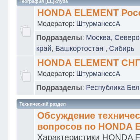
География [EL]клуба
HONDA ELEMENT Рос
Модератор:
ШтурманессА
Подразделы
:
Москва
,
Северо
край
,
Башкортостан
,
Сибирь
HONDA ELEMENT СН
Модератор:
ШтурманессА
Подразделы
:
Республика Бел
Технический раздел
Обсуждение техничес
вопросов по HONDA 
Характеристики HONDA 