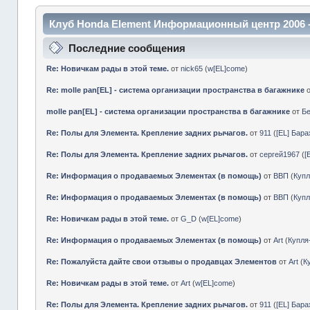
Клуб Honda Element Информационный центр 2006 
Последние сообщения
Re: Новичкам рады в этой теме.
от
nick65
(
w[EL]come
)
Re: molle pan[EL] - система организации пространства в багажнике
molle pan[EL] - система организации пространства в багажнике
от
Б
Re: Полы для Элемента. Крепление задних рычагов.
от
911
(
[EL] Бар
Re: Полы для Элемента. Крепление задних рычагов.
от
сергей1967
(
[
Re: Информация о продаваемых Элементах (в помощь)
от
ВВП
(
Куп
Re: Информация о продаваемых Элементах (в помощь)
от
ВВП
(
Куп
Re: Новичкам рады в этой теме.
от
G_D
(
w[EL]come
)
Re: Информация о продаваемых Элементах (в помощь)
от
Art
(
Купл
Re: Пожалуйста дайте свои отзывы о продавцах Элементов
от
Art
(
К
Re: Новичкам рады в этой теме.
от
Art
(
w[EL]come
)
Re: Полы для Элемента. Крепление задних рычагов.
от
911
(
[EL] Бар