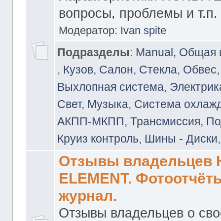
вопросы, проблемы и т.п.
Модератор:
Ivan spite
Подразделы
:
Manual, Общая
,
Кузов, Салон, Стекла, Обвес,
Выхлопная система
,
Электрика
Свет, Музыка
,
Система охлажд
АКПП-МКПП, Трансмиссия, Под
Круиз контроль
,
Шины - Диски
Отзывы владельцев
ELEMENT. Фотоотчёты
журнал.
Отзывы владельцев о св