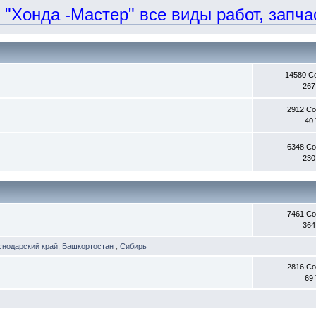
онда -Мастер" все виды работ, запчаст
14580 С
267
2912 С
40
6348 С
230
7461 С
364
снодарский край
,
Башкортостан
,
Сибирь
2816 С
69