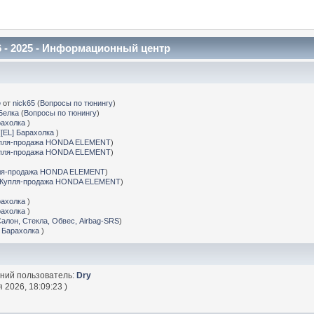
 - 2025 - Информационный центр
е
от
nick65
(
Вопросы по тюнингу
)
Белка
(
Вопросы по тюнингу
)
рахолка
)
(
[EL] Барахолка
)
пля-продажа HONDA ELEMENT
)
пля-продажа HONDA ELEMENT
)
ля-продажа HONDA ELEMENT
)
Купля-продажа HONDA ELEMENT
)
рахолка
)
рахолка
)
Салон, Стекла, Обвес, Airbag-SRS
)
] Барахолка
)
дний пользователь:
Dry
 2026, 18:09:23 )