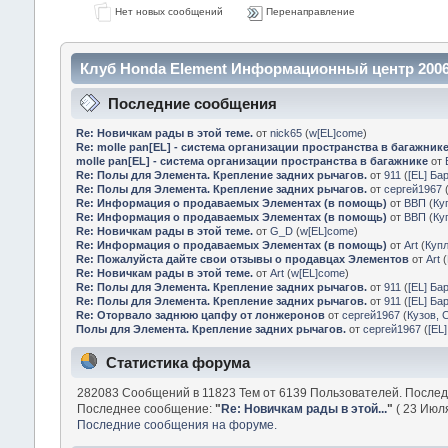
Нет новых сообщений
Перенаправление
Клуб Honda Element Информационный центр 2006
Последние сообщения
Re: Новичкам рады в этой теме.
от
nick65
(
w[EL]come
)
Re: molle pan[EL] - система организации пространства в багажник
molle pan[EL] - система организации пространства в багажнике
от
Re: Полы для Элемента. Крепление задних рычагов.
от
911
(
[EL] Ба
Re: Полы для Элемента. Крепление задних рычагов.
от
сергей1967
Re: Информация о продаваемых Элементах (в помощь)
от
ВВП
(
Ку
Re: Информация о продаваемых Элементах (в помощь)
от
ВВП
(
Ку
Re: Новичкам рады в этой теме.
от
G_D
(
w[EL]come
)
Re: Информация о продаваемых Элементах (в помощь)
от
Art
(
Куп
Re: Пожалуйста дайте свои отзывы о продавцах Элементов
от
Art
(
Re: Новичкам рады в этой теме.
от
Art
(
w[EL]come
)
Re: Полы для Элемента. Крепление задних рычагов.
от
911
(
[EL] Ба
Re: Полы для Элемента. Крепление задних рычагов.
от
911
(
[EL] Ба
Re: Оторвало заднюю цапфу от лонжеронов
от
сергей1967
(
Кузов, 
Полы для Элемента. Крепление задних рычагов.
от
сергей1967
(
[EL
Статистика форума
282083 Сообщений в 11823 Тем от 6139 Пользователей. После
Последнее сообщение:
"
Re: Новичкам рады в этой...
"
( 23 Июля
Последние сообщения на форуме.