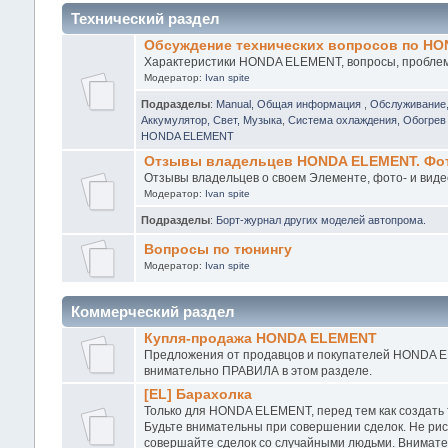
Технический раздел
Обсуждение технических вопросов по H
Характеристики HONDA ELEMENT, вопросы, проблемы
Модератор:
Ivan spite
Подразделы
:
Manual, Общая информация
,
Обслуживание
Аккумулятор, Свет, Музыка
,
Система охлаждения, Обогрев 
HONDA ELEMENT
Отзывы владельцев HONDA ELEMENT. Фото
Отзывы владельцев о своем Элементе, фото- и виде
Модератор:
Ivan spite
Подразделы
:
Борт-журнал других моделей автопрома.
Вопросы по тюнингу
Модератор:
Ivan spite
Коммерческий раздел
Купля-продажа HONDA ELEMENT
Предложения от продавцов и покупателей HONDA EL
внимательно ПРАВИЛА в этом разделе.
[EL] Барахолка
Только для HONDA ELEMENT, перед тем как создать
Будьте внимательны при совершении сделок. Не рис
совершайте сделок со случайными людьми. Внимател