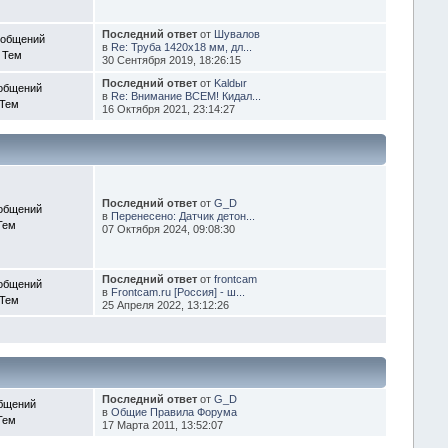
Последний ответ
от
Шувалов
ообщений
в
Re: Труба 1420х18 мм, дл...
 Тем
30 Сентября 2019, 18:26:15
Последний ответ
от
Kaldыr
общений
в
Re: Внимание ВСЕМ! Кидал...
 Тем
16 Октября 2021, 23:14:27
Последний ответ
от
G_D
общений
в
Перенесено: Датчик детон...
Тем
07 Октября 2024, 09:08:30
Последний ответ
от
frontcam
общений
в
Frontcam.ru [Россия] - ш...
 Тем
25 Апреля 2022, 13:12:26
Последний ответ
от
G_D
бщений
в
Общие Правила Форума
Тем
17 Марта 2011, 13:52:07