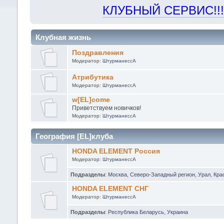
КЛУБНЫЙ СЕРВИС!!! "Х
Клубная жизнь
Поздравления
Модератор:
ШтурманессА
Атрибутика
Модератор:
ШтурманессА
w[EL]come
Приветствуем новичков!
Модератор:
ШтурманессА
География [EL]клуба
HONDA ELEMENT Россия
Модератор:
ШтурманессА
Подразделы
:
Москва
,
Северо-Западный регион
,
Урал
,
Кра
HONDA ELEMENT СНГ
Модератор:
ШтурманессА
Подразделы
:
Республика Беларусь
,
Украина