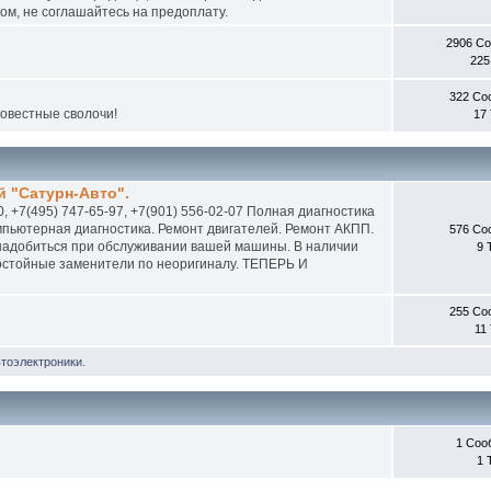
м, не соглашайтесь на предоплату.
2906 С
225
322 Со
совестные сволочи!
17
 "Сатурн-Авто".
0, +7(495) 747-65-97, +7(901) 556-02-07 Полная диагностика
пьютерная диагностика. Ремонт двигателей. Ремонт АКПП.
576 Со
онадобиться при обслуживании вашей машины. В наличии
9 
 достойные заменители по неоригиналу. ТЕПЕРЬ И
255 Со
11
втоэлектроники.
1 Соо
1 