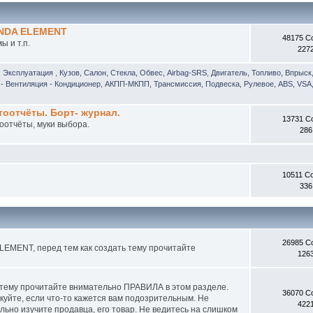
ONDA ELEMENT
48175 С
 и т.п.
227
, Эксплуатация
,
Кузов, Салон, Стекла, Обвес, Airbag-SRS
,
Двигатель, Топливо, Впрыск
- Вентиляция - Кондиционер
,
АКПП-МКПП, Трансмиссия, Подвеска, Рулевое, ABS, VSA,
отчёты. Борт- журнал.
13731 С
оотчёты, муки выбора.
286
10511 С
336
26985 С
EMENT, перед тем как создать тему прочитайте
126
 тему прочитайте внимательно ПРАВИЛА в этом разделе.
36070 С
куйте, если что-то кажется вам подозрительным. Не
422
ьно изучите продавца, его товар. Не ведитесь на слишком