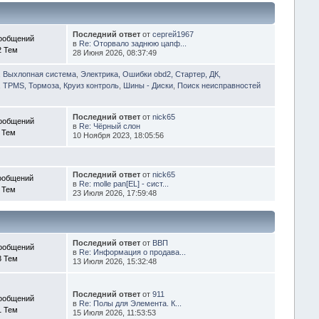
Последний ответ
от
сергей1967
ообщений
в
Re: Оторвало заднюю цапф...
2 Тем
28 Июня 2026, 08:37:49
, Выхлопная система
,
Электрика, Ошибки obd2, Стартер, ДК,
 TPMS, Тормоза, Круиз контроль
,
Шины - Диски
,
Поиск неисправностей
Последний ответ
от
nick65
ообщений
в
Re: Чёрный слон
 Тем
10 Ноября 2023, 18:05:56
Последний ответ
от
nick65
ообщений
в
Re: molle pan[EL] - сист...
 Тем
23 Июля 2026, 17:59:48
Последний ответ
от
ВВП
ообщений
в
Re: Информация о продава...
3 Тем
13 Июля 2026, 15:32:48
Последний ответ
от
911
ообщений
в
Re: Полы для Элемента. К...
1 Тем
15 Июля 2026, 11:53:53