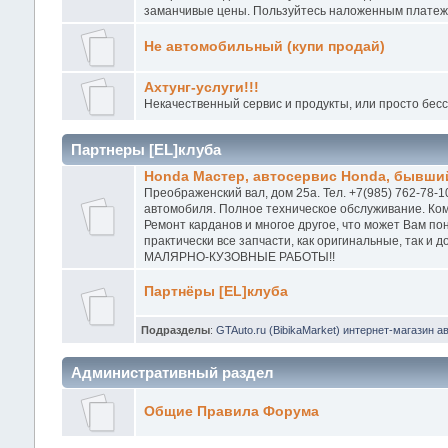
заманчивые цены. Пользуйтесь наложенным платежо
Не автомобильный (купи продай)
Ахтунг-услуги!!!
Некачественный сервис и продукты, или просто бес
Партнеры [EL]клуба
Honda Мастер, автосервис Honda, бывший
Преображенский вал, дом 25а. Тел. +7(985) 762-78-1
автомобиля. Полное техническое обслуживание. Ком
Ремонт карданов и многое другое, что может Вам п
практически все запчасти, как оригинальные, так и
МАЛЯРНО-КУЗОВНЫЕ РАБОТЫ!!
Партнёры [EL]клуба
Подразделы
:
GTAuto.ru (BibikaMarket) интернет-магазин а
Административный раздел
Общие Правила Форума