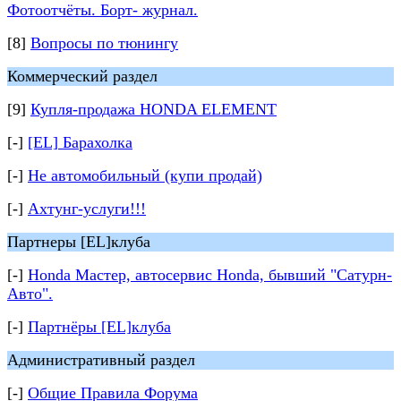
Фотоотчёты. Борт- журнал.
[8]
Вопросы по тюнингу
Коммерческий раздел
[9]
Купля-продажа HONDA ELEMENT
[-]
[EL] Барахолка
[-]
Не автомобильный (купи продай)
[-]
Ахтунг-услуги!!!
Партнеры [EL]клуба
[-]
Honda Мастер, автосервис Honda, бывший "Сатурн-
Авто".
[-]
Партнёры [EL]клуба
Административный раздел
[-]
Общие Правила Форума