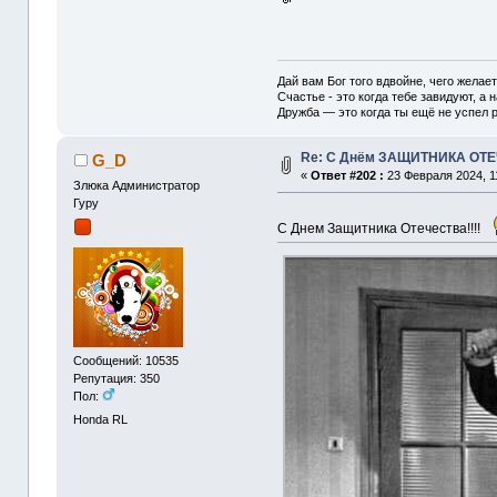
Дай вам Бог того вдвойне, чего желае
Счастье - это когда тебе завидуют, а н
Дружба — это когда ты ещё не успел р
Re: С Днём ЗАЩИТНИКА ОТ
G_D
«
Ответ #202 :
23 Февраля 2024, 1
Злюка Администратор
Гуру
С Днем Защитника Отечества!!!!
Сообщений: 10535
Репутация: 350
Пол:
Honda RL