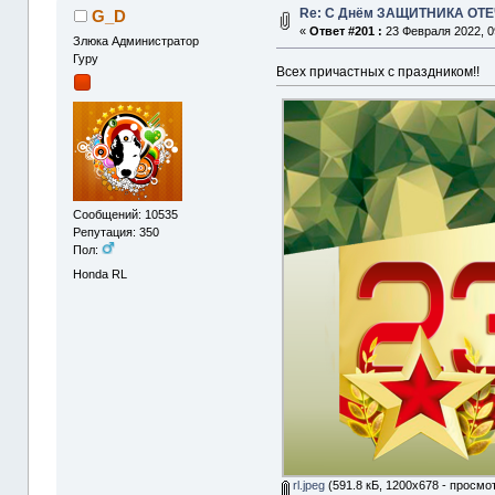
Re: С Днём ЗАЩИТНИКА ОТ
G_D
«
Ответ #201 :
23 Февраля 2022, 0
Злюка Администратор
Гуру
Всех причастных с праздником!!
Сообщений: 10535
Репутация: 350
Пол:
Honda RL
rl.jpeg
(591.8 кБ, 1200x678 - просмо