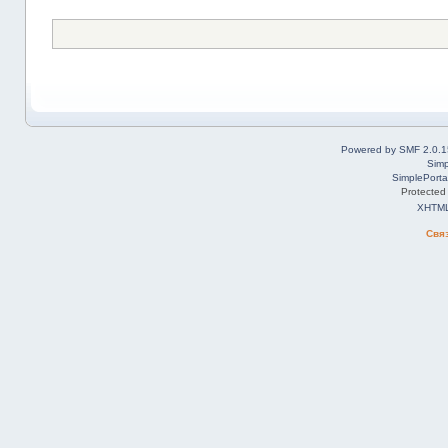
Powered by SMF 2.0.1
Simp
SimplePorta
Protected
XHTM
Свя