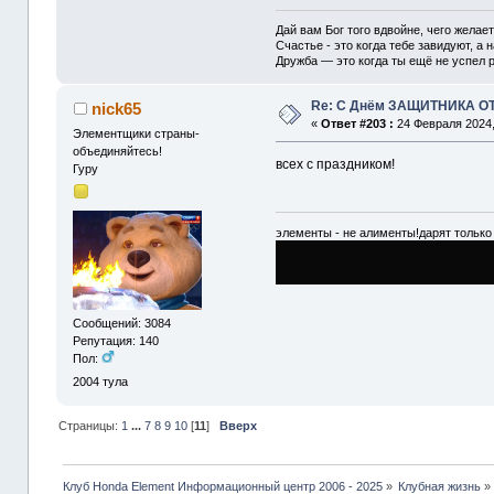
Дай вам Бог того вдвойне, чего желае
Счастье - это когда тебе завидуют, а н
Дружба — это когда ты ещё не успел р
Re: С Днём ЗАЩИТНИКА О
nick65
«
Ответ #203 :
24 Февраля 2024,
Элементщики страны-
объединяйтесь!
всех с праздником!
Гуру
элементы - не алименты!дарят только 
Сообщений: 3084
Репутация: 140
Пол:
2004
тула
Страницы:
1
...
7
8
9
10
[
11
]
Вверх
Клуб Honda Element Информационный центр 2006 - 2025
»
Клубная жизнь
»