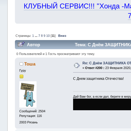
КЛУБНЫЙ СЕРВИС!!! "Хонда -Маст
Страницы:
1
...
7
8
9
10
[
11
]
Вниз
Автор
Тема: С Днём ЗАЩИТНИКА
0 Пользователей и 1 Гость просматривают эту тему.
Re: С Днём ЗАЩИТНИКА О
Тоша
«
Ответ #200 :
23 Февраля 2020,
Гуру
С Днем защитника Отечества!
Дай Вам бог, а если дал, берите в меру
Сообщений: 2504
Репутация: 116
2003
Рязань