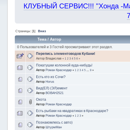
КЛУБНЫЙ СЕРВИС!!! "Хонда -Маст
Страницы: [
1
]
Вниз
Тема
/
Автор
0 Пользователей и 3 Гостей просматривают этот раздел.
Перепись элементоводов Кубани!
Автор Владислав
«
1
2
3
4
5
6
»
Покатушки колонной куда-нибудь!
Автор
Роман Краснодар
«
1
2
3
4
5
...
9
»
Есть кто из Сочи?
Автор
Horus
Вид(ЕЛ) (ЭЛ)емент
Автор
BOBAH2521
Охота
Автор
Роман Краснодар
Есть рыбаки на квадратиках в Краснодаре?
Автор
Роман Краснодар
«
1
2
3
»
Познакомлюсь с авто)
Автор
ШтурмМан