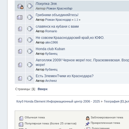
Покупка Эля.
Автор
Роман Краснодар
Грибники объединяйтесь!
Автор
Роман Краснодар
«
1
2
»
славянск на кубани с вами
Автор
Romario
Не совсем Крааснодарский край,но ЮФО.
Автор
alex1966
Honda club Kuban
Автор
Кубанец
Автопляж 2009! Черное море! пос. Прасковеевская. Вз
море!
Автор
Кубанец
Есть ЭлеменТчики из Краснодара?
Автор
Archeez
Страницы: [
1
]
Вверх
Клуб Honda Element Информационный центр 2006 - 2025
»
География [EL]к
Обычная тема
Заблокированная тема
Прикрепленная тема
Популярная тема (более 25 ответов)
Голосование