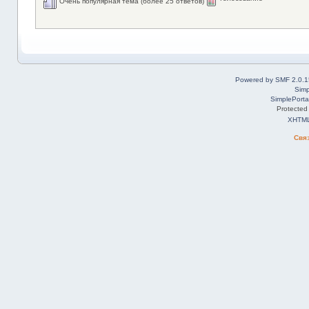
Очень популярная тема (более 25 ответов)
Powered by SMF 2.0.1
Simp
SimplePorta
Protected
XHTM
Свя