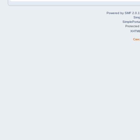
Powered by SMF 2.0.1
Simp
SimplePorta
Protected
XHTM
Свя