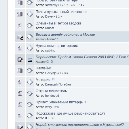
пора встретиться Питеру.
Автор
slaventiy71
«
1
2
3
4
5
...
14
»
Почти музыкальный винчестер
Автор
Dave
«
1
2
»
Элементы в Петрозаводске
Автор
radost
Возьму в аренду рейлинги в Москве
Автор
ArtemEL
Нужна помощь питерских
Автор
sutkind
Перенесено: Продам. Honda Element 2003 4WD, AT от S
Автор
G_D
Наклейки.
Автор
Gorynja
«
1
2
3
»
Моторист!!!
Автор
Валерий Потебня
Открыл миниотель
Автор
hondovod
Привет, Уважаемые питерцы!!!
Автор
wery1985
Подскажите, где лучше ремонтироваться?
Автор
ILL-86
Нород! кто может посмотреть авто в Мурманске!?