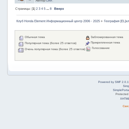
Автор
Lifer.
Страницы: [
1
]
2
3
4
5
...
8
Вверх
Клуб Honda Element Информационный центр 2006 - 2025
»
География [EL]к
Обычная тема
Заблокированная тема
Прикрепленная тема
Популярная тема (более 25 ответов)
Голосование
Очень популярная тема (более 25 ответов)
Powered by SMF 2.0.1
Simp
SimplePorta
Protected
XHTM
Свя