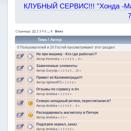
КЛУБНЫЙ СЕРВИС!!! "Хонда -Маст
Страницы: [
1
]
2
3
4
5
...
8
Вниз
Тема
/
Автор
0 Пользователей и 20 Гостей просматривают этот раздел.
Не про машину - Кто где работает?
Автор
Kerensky
«
1
2
3
4
5
...
8
»
Замеченные элементы
Автор
Gorynja
«
1
2
3
4
5
...
25
»
Привет из Калининграда!!!
Автор
nightwolf72
«
1
2
3
4
»
Отзывы по сервису и з\ч
Автор
dmdoka
«
1
2
3
4
»
Северо-западный регион, пересчитаемся?
Автор
dmdoka
«
1
2
3
4
5
...
8
»
Раскодировать магнитолу в Питере
Автор
dmdoka
«
1
2
»
Подогрев зеркал, заказ
Автор
dmdoka
«
1
2
3
4
5
»