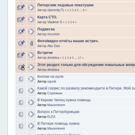
Питерские ледовые покатушки
Автор
slaventiy71
«
1
2
3
4
5
...
8
»
Карта СТО.
Автор
Vladimir-S
«
1
2
3
4
»
Подвеска
Автор
mcovkin
Фото/видео отчёты наших встреч.
Автор
Abu Dan
Встречи
Автор
dmdoka
«
1
2
3
4
5
...
17
»
Этот раздел только для обсуждения локальных вопр
Автор
dmdoka
Кнопки на руле
Автор
egorik
Какой сервис по развалу рекомендуете в Питере. Мой за
Автор
Серёжкин
В Кирово Чепец нужна помощь
Автор
Maxeminem
Вопрос к Петербуржцам
Автор
ELEX
В Питере помощь нужна
Автор
Maxeminem