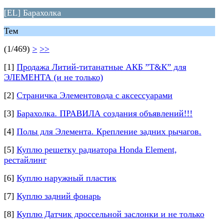
[EL] Барахолка
Тем
(1/469)
>
>>
[1]
Продажа Литий-титанатные АКБ ”Т&К” для
ЭЛЕМЕНТА (и не только)
[2]
Страничка Элементовода с аксессуарами
[3]
Барахолка. ПРАВИЛА создания объявлений!!!
[4]
Полы для Элемента. Крепление задних рычагов.
[5]
Куплю решетку радиатора Honda Element,
рестайлинг
[6]
Куплю наружный пластик
[7]
Куплю задний фонарь
[8]
Куплю Датчик дроссельной заслонки и не только