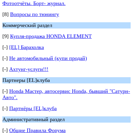
Фотоотчёты. Борт- журнал.
[8]
Вопросы по тюнингу
Коммерческий раздел
[9]
Купля-продажа HONDA ELEMENT
[-]
[EL] Барахолка
[-]
Не автомобильный (купи продай)
[-]
Ахтунг-услуги!!!
Партнеры [EL]клуба
[-]
Honda Мастер, автосервис Honda, бывший "Сатурн-
Авто".
[-]
Партнёры [EL]клуба
Административный раздел
[-]
Общие Правила Форума