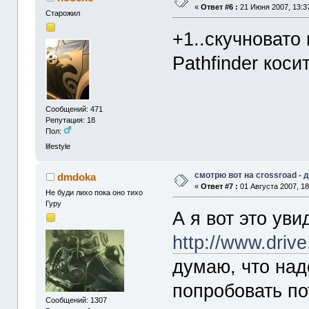
«
Ответ #6 :
21 Июня 2007, 13:3
Старожил
+1..скучновато
Pathfinder коси
Сообщений: 471
Репутация: 18
Пол:
lifestyle
смотрю вот на crossroad -
dmdoka
«
Ответ #7 :
01 Августа 2007, 18
Не буди лихо пока оно тихо
Гуру
А я вот это уви
http://www.driv
думаю, что над
попробовать пот
Сообщений: 1307