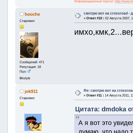
Информационный портал:
http://www.
смотрю вот на crossroad -
hooche
«
Ответ #10 :
02 Августа 2007, 1
Старожил
имхо,кмк,2...ве
Сообщений: 471
Репутация: 18
Пол:
lifestyle
Re: смотрю вот на crossroa
jok911
«
Ответ #11 :
14 Августа 2011, 1
Старожил
Цитата: dmdoka от
А я вот это увид
думаю, что надо 