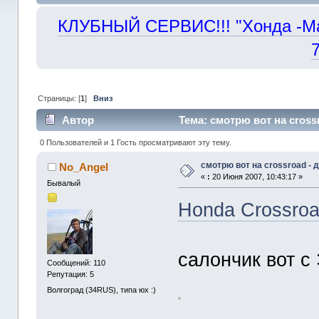
КЛУБНЫЙ СЕРВИС!!! "Хонда -Маст
Страницы: [
1
]
Вниз
Автор
Тема: смотрю вот на cross
0 Пользователей и 1 Гость просматривают эту тему.
смотрю вот на crossroad -
No_Angel
«
:
20 Июня 2007, 10:43:17 »
Бывалый
Honda Crossro
салончик вот с
Сообщений: 110
Репутация: 5
Волгоград (34RUS), типа юх :)