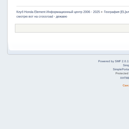
Клуб Honda Element Информационный центр 2006 - 2025
»
География [EL]к
смотрю вот на crossroad - дежавю
Powered by SMF 2.0.1
Simp
SimplePorta
Protected
XHTM
Свя