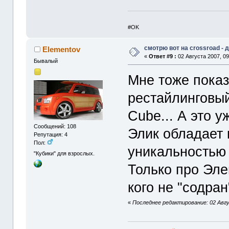
#OK
смотрю вот на crossroad -
Elementov
«
Ответ #9 :
02 Августа 2007, 09
Бывалый
Мне тоже показ
рестайлинговый
Cube... А это у
Сообщений: 108
Элик обладает 
Репутация: 4
Пол:
уникальностью 
"Кубики" для взрослых.
Только про Эле
кого не "содра
«
Последнее редактирование: 02 Авг