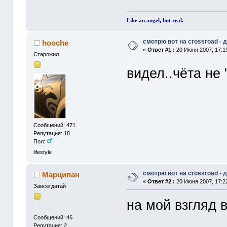
.
Like an angel, but real
смотрю вот на crossroad -
hooche
«
Ответ #1 :
20 Июня 2007, 17:1
Старожил
видел..чёта не 
Сообщений: 471
Репутация: 18
Пол:
lifestyle
смотрю вот на crossroad -
Марципан
«
Ответ #2 :
20 Июня 2007, 17:2
Завсегдатай
на мой взгляд 
Сообщений: 46
Репутация: 2