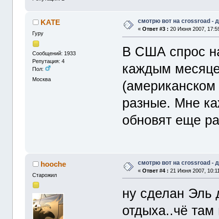
смотрю вот на crossroad -
KATE
«
Ответ #3 :
20 Июня 2007, 17:5
Гуру
В США спрос н
Сообщений: 1933
Репутация: 4
каждым месяце
Пол:
Москва
(американском 
разные. Мне ка
обновят еще ра
смотрю вот на crossroad -
hooche
«
Ответ #4 :
21 Июня 2007, 10:11
Старожил
ну сделан Эль 
отдыха..чё там 