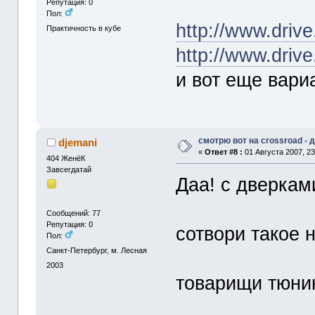
Репутация: 0
Пол:
http://www.driv
Практичность в кубе
http://www.driv
и вот еще вариа
смотрю вот на crossroad -
djemani
«
Ответ #8 :
01 Августа 2007, 23
404 ЖенёК
Завсегдатай
Даа! с дверками
Сообщений: 77
Репутация: 0
сотвори такое 
Пол:
Санкт-Петербург, м. Лесная
2003
товарищи тюни