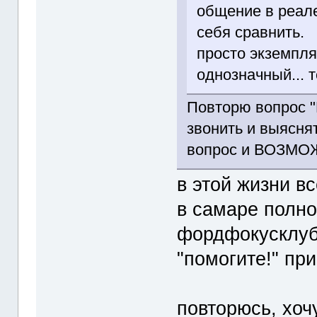
общение в реале
себя сравнить.
просто экземпл
однозначный... 
Повторю вопрос "
звонить и выяснят
вопрос и ВОЗМОЖ
в этой жизни вс
в самаре полно
фордфокусклуба
"помогите!" пр
повторюсь, хо