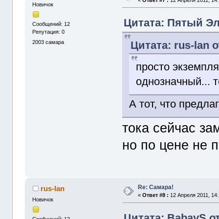
Новичок
Цитата: Пятый Эле
Сообщений: 12
Репутация: 0
Цитата: rus-lan о
2003
самара
просто экземпл
однозначный... 
А тот, что предла
тока сейчас зам
но по цене не п
Re: Cамара!
rus-lan
«
Ответ #8 :
12 Апреля 2011, 14:
Новичок
Цитата: BabayS от