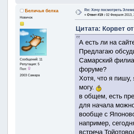
Re: Хочу посмотреть Элеме
Беличья белка
«
Ответ #19 :
02 Февраля 2013, 
Новичок
Цитата: Корвет от
А есть ли на сай
Предлагаю обсуд
Самарский филиал
Сообщений: 11
Репутация: 5
форуме?
Пол:
2003
Самара
Хотя, что я пишу,
могу.
в общем, есть пр
для начала можно
вообще с Японово
например, сегодн
встреча Тойотово