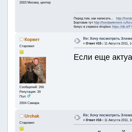
2003
Москва, центер
Перед тем, как написать...
http://hon
Бортовик тут
http://hondaelement.ru/f
бонус в сервисе dropbox
https://db.tt
Re: Хочу посмотреть Элеме
Корвет
«
Ответ #15 :
11 Августа 2011, 1
Старожил
Если еще актуа
Сообщений: 266
Репутация: 39
Пол:
2004
Самара
Re: Хочу посмотреть Элеме
Urchak
«
Ответ #16 :
11 Августа 2011, 1
Старожил