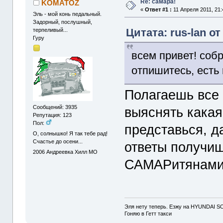
Re: самара!
KOMATOZ
«
Ответ #1 :
11 Апреля 2011, 21:
Эль - мой конь педальный.
Задорный, послушный,
Цитата: rus-lan от
терпеливый...
Гуру
всем привет! соб
отпишитесь, есть 
Полагаешь все 
Сообщений: 3935
выяснять какая
Репутация: 123
Пол:
представься, д
О, солнышко! Я так тебе рад!
Счастье до осени...
ответы получиш
2006
Андреевка Хилл МО
САМАРитянами
Эля нету теперь. Езжу на HYUNDAI S
Гоняю в Гетт такси