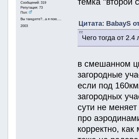
темка "второй с
Сообщений: 319
Репутация: 73
Пол:
Вы танцуете?...а я пою.....
Цитата: BabayS от
2003
Чего тогда от 2.4
в смешанном ц
загородные учас
если под 160км
загородных учас
сути не меняет 
про аэродинами
корректно, как