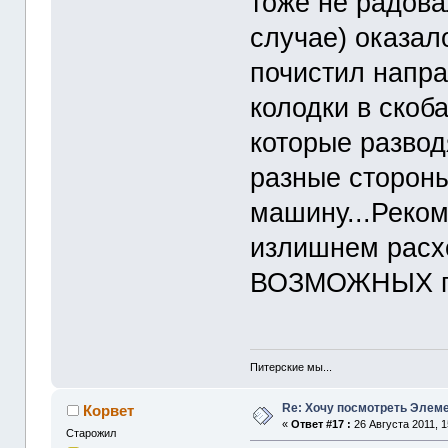
тоже не радова
случае) оказал
почистил напр
колодки в скоб
которые развод
разные стороны
машину...Реко
излишнем расх
ВОЗМОЖНЫХ пр
Питерские мы...
Re: Хочу посмотреть Элеме
Корвет
«
Ответ #17 :
26 Августа 2011, 1
Старожил