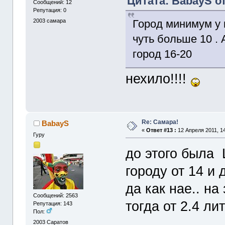
Цитата: BabayS от
Сообщений: 12
Репутация: 0
Город минимум у 
2003
самара
чуть больше 10 . 
город 16-20
нехило!!!!
Re: Cамара!
BabayS
«
Ответ #13 :
12 Апреля 2011, 14
Гуру
до этого была 
городу от 14 и 
да как нае.. на
Сообщений: 2563
тогда от 2.4 ли
Репутация: 143
Пол:
2003
Саратов