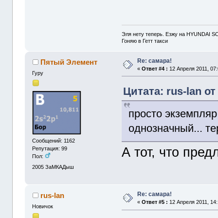
Эля нету теперь. Езжу на HYUNDAI S
Гоняю в Гетт такси
Re: самара!
Пятый Элемент
«
Ответ #4 :
12 Апреля 2011, 07:
Гуру
Цитата: rus-lan от
просто экземпляр
однозначный... те
Сообщений: 1162
А тот, что пред
Репутация: 99
Пол:
2005
ЗаМКАДыш
Re: самара!
rus-lan
«
Ответ #5 :
12 Апреля 2011, 14:
Новичок