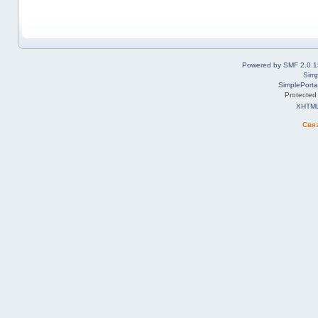
Powered by SMF 2.0.1
Simp
SimplePorta
Protected
XHTM
Свя