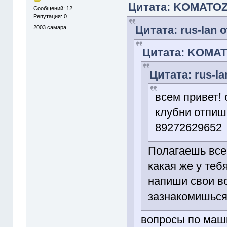
Цитата: KOMATOZ 
Сообщений: 12
Репутация: 0
Цитата: rus-lan о
2003
самара
Цитата: KOMATO
Цитата: rus-la
всем привет!
клубни отпиши
89272629652
Полагаешь все 
какая же у теб
напиши свои во
зазнакомишьс
вопросы по маши