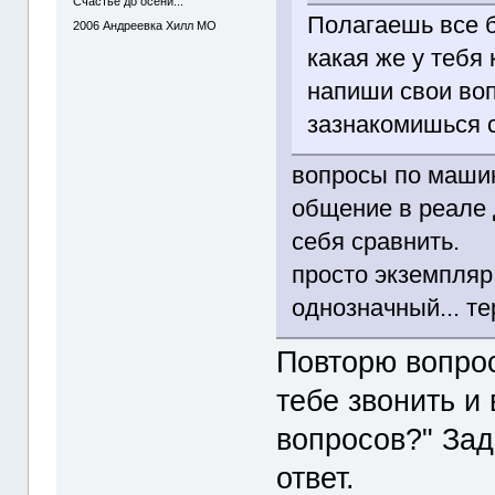
Счастье до осени...
Полагаешь все б
2006
Андреевка Хилл МО
какая же у тебя
напиши свои воп
зазнакомишься 
вопросы по машин
общение в реале 
себя сравнить.
просто экземпляр
однозначный... те
Повторю вопрос
тебе звонить и 
вопросов?" За
ответ.