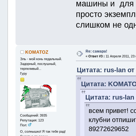
машины и для 
просто экземпл
слишком не одн
Re: самара!
KOMATOZ
«
Ответ #3 :
11 Апреля 2011, 23:
Эль - мой конь педальный.
Задорный, послушный,
Цитата: rus-lan от
терпеливый...
Гуру
Цитата: KOMATOZ
Цитата: rus-lan
всем привет! 
Сообщений: 3935
клубни отпишит
Репутация: 123
Пол:
89272629652
О, солнышко! Я так тебе рад!