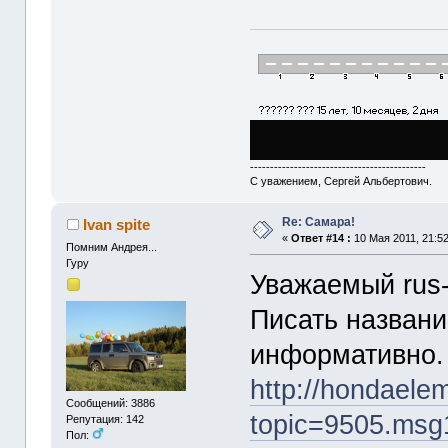
--------------------------------------------
С уважением, Сергей Альбертович.
Re: Cамара!
Ivan spite
«
Ответ #14 :
10 Мая 2011, 21:52
Помним Андрея...
Гуру
Уважаемый rus-
Писать назван
информативно. 
http://hondaele
Сообщений: 3886
topic=9505.ms
Репутация: 142
Пол: