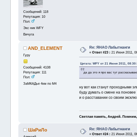
Сообщений: 118
Репутация: 10
Пол:
Экс ник WFY
Вичуга
Re: ЯНАО Лабытнанги
AND_ELEMENT
«
Ответ #23 :
21 Июня 2011, 08
Гуру
Цитата: WFY от 21 Июня 2011, 08:30
Сообщений: 4108
Репутация: 111
да да это я про вас тут рассказыва
Пол:
ЗаМКАДье 4км по М4
ну вот как станут проходными э
буду думать о смене на поновее
и о расставании со своим экскл
Светлая память, Андрей. Помним,
Re: ЯНАО Лабытнанги
ШаРиЛо
«
Ответ #24 :
21 Июня 2011, 08
Алексей