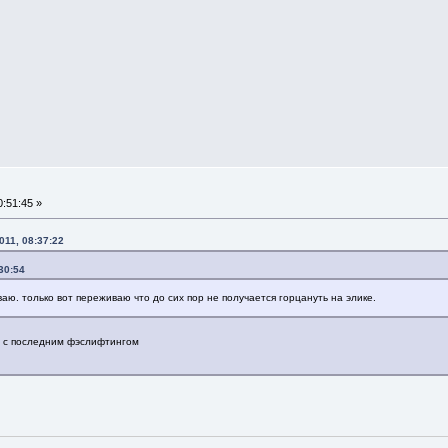
:51:45 »
11, 08:37:22
30:54
ываю. только вот переживаю что до сих пор не получается горцануть на элике.
ки с последним фэслифтингом