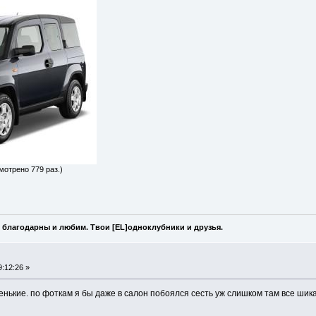
мотрено 779 раз.)
 благодарны и любим. Твои [EL]одноклубники и друзья.
:12:26 »
енькие. по фоткам я бы даже в салон побоялся сесть уж слишком там все шик