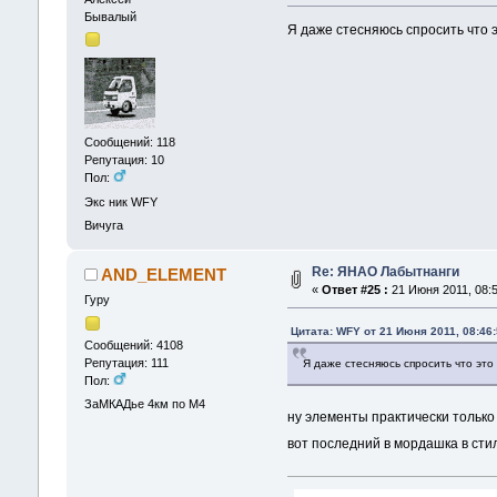
Бывалый
Я даже стесняюсь спросить что 
Сообщений: 118
Репутация: 10
Пол:
Экс ник WFY
Вичуга
Re: ЯНАО Лабытнанги
AND_ELEMENT
«
Ответ #25 :
21 Июня 2011, 08:5
Гуру
Цитата: WFY от 21 Июня 2011, 08:46
Сообщений: 4108
Репутация: 111
Я даже стесняюсь спросить что эт
Пол:
ЗаМКАДье 4км по М4
ну элементы практически тольк
вот последний в мордашка в ст