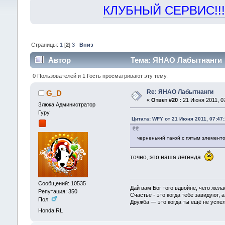
КЛУБНЫЙ СЕРВИС!!! "Х
Страницы:
1
[
2
]
3
Вниз
Автор
Тема: ЯНАО Лабытнанги (
0 Пользователей и 1 Гость просматривают эту тему.
Re: ЯНАО Лабытнанги
G_D
«
Ответ #20 :
21 Июня 2011, 07
Злюка Администратор
Гуру
Цитата: WFY от 21 Июня 2011, 07:47
черненький такой с пятым элемент
точно, это наша легенда
Сообщений: 10535
Дай вам Бог того вдвойне, чего жела
Репутация: 350
Счастье - это когда тебе завидуют, а
Пол:
Дружба — это когда ты ещё не успел
Honda RL