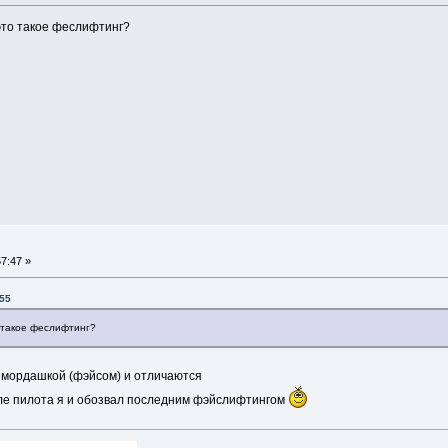
это такое феслифтинг?
7:47 »
:55
о такое феслифтинг?
о мордашкой (фэйсом) и отличаются
иле пилота я и обозвал последним фэйслифтингом