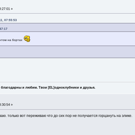
:27:01 »
1, 07:55:53
47:17
ентом на бортах
 благодарны и любим. Твои [EL]одноклубники и друзья.
:30:54 »
ываю. только вот переживаю что до сих пор не получается горцануть на элике.