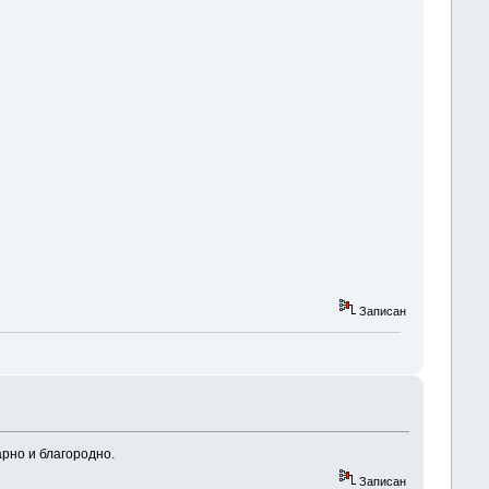
Записан
арно и благородно.
Записан