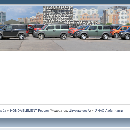
луба
»
HONDA ELEMENT Россия
(Модератор:
ШтурманессА
) »
ЯНАО Лабытнанги