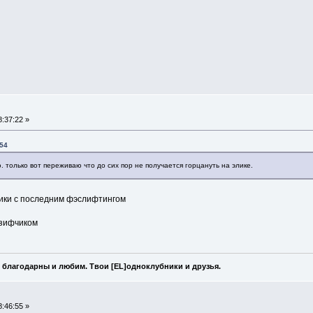
:37:22 »
:54
ю. только вот переживаю что до сих пор не получается горцануть на элике.
лики с последним фэслифтингом
юзифчиком
 благодарны и любим. Твои [EL]одноклубники и друзья.
:46:55 »