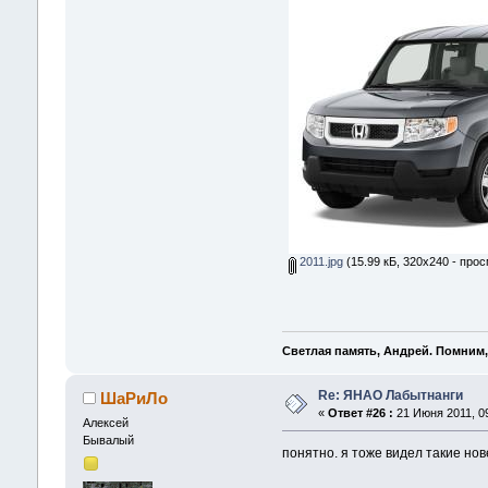
2011.jpg
(15.99 кБ, 320x240 - прос
Светлая память, Андрей. Помним,
Re: ЯНАО Лабытнанги
ШаРиЛо
«
Ответ #26 :
21 Июня 2011, 09
Алексей
Бывалый
понятно. я тоже видел такие нов