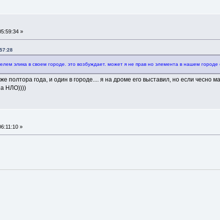
5:59:34 »
57:28
лем элика в своем городе. это возбуждает. может я не прав но элемента в нашем городе о
же полтора года, и один в городе.... я на дроме его выставил, но если чесно
на НЛО))))
6:11:10 »