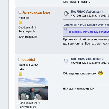
God knows, I - don't . . .
Re: ЯНАО Лабытнанги
Александр Бал
«
Ответ #28 :
22 Марта 2013, 0
Новичок
Цитата: WFY от 29 Декабря 2010, 05:
Сообщений: 3
Репутация: 0
Я собираюсь стать первым обладате
2004
Ноябрьск
Привет я с Ноябрьска он уменя у
дальше гонять. Все галзеют как 
Re: ЯНАО Лабытнанги
osobist
«
Ответ #29 :
22 Марта 2013, 0
Trust, but verify!
Гуру
Обращение к прошлому!
HOчешь Nадежность DA
Сообщений: 2177
Репутация: 94