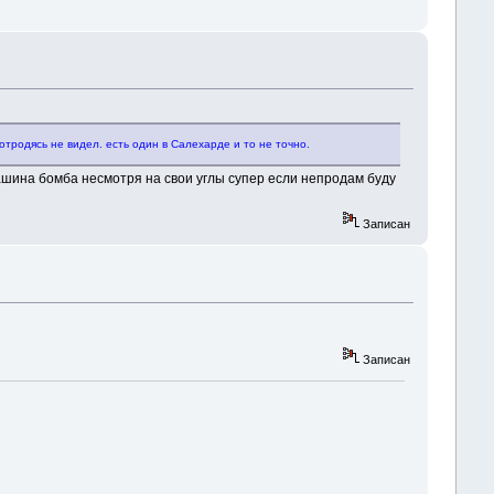
тродясь не видел. есть один в Салехарде и то не точно.
 машина бомба несмотря на свои углы супер если непродам буду
Записан
Записан