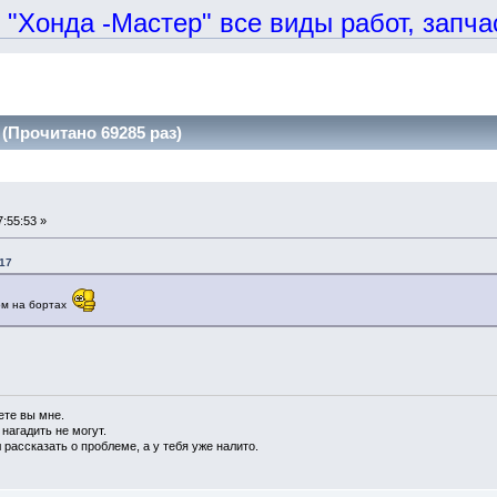
онда -Мастер" все виды работ, запчаст
Прочитано 69285 раз)
:55:53 »
:17
ом на бортах
ете вы мне.
 нагадить не могут.
 рассказать о проблеме, а у тебя уже налито.