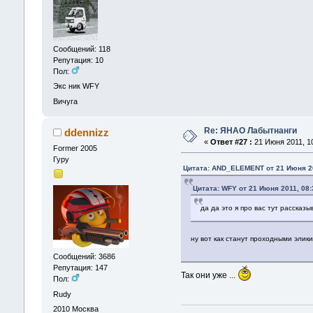
Сообщений: 118
Репутация: 10
Пол:
Экс ник WFY
Вичуга
Re: ЯНАО Лабытнанги
ddennizz
«
Ответ #27 :
21 Июня 2011, 10
Former 2005
Гуру
Цитата: AND_ELEMENT от 21 Июня 20
Цитата: WFY от 21 Июня 2011, 08:
да да это я про вас тут рассказ
ну вот как станут проходными эли
Сообщений: 3686
Репутация: 147
Так они уже ...
Пол:
Rudy
2010
Москва