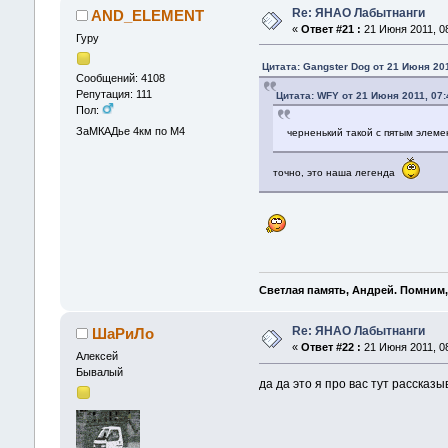
Re: ЯНАО Лабытнанги
AND_ELEMENT
«
Ответ #21 :
21 Июня 2011, 08
Гуру
Цитата: Gangster Dog от 21 Июня 201
Сообщений: 4108
Репутация: 111
Цитата: WFY от 21 Июня 2011, 07:
Пол:
ЗаМКАДье 4км по М4
черненький такой с пятым элем
точно, это наша легенда
Светлая память, Андрей. Помним,
Re: ЯНАО Лабытнанги
ШаРиЛо
«
Ответ #22 :
21 Июня 2011, 08
Алексей
Бывалый
да да это я про вас тут рассказ