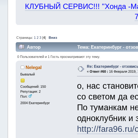
КЛУБНЫЙ СЕРВИС!!! "Хонда -Маст
Страницы:
1
2
3
[
4
]
Вниз
Автор
Тема: Екатеринбург - отзов
0 Пользователей и 1 Гость просматривают эту тему.
Re: Екатеринбург - отзовись
Nelegal
«
Ответ #60 :
16 Февраля 2019, 
Бывалый
о, нас станови
Сообщений: 150
Репутация: 2
со светом да ес
Пол:
2004
Екатеринбург
По туманкам не 
одноклубник и 
http://fara96.ru/