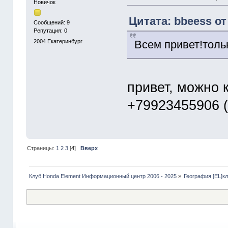
Новичок
Цитата: bbeess от
Сообщений: 9
Репутация: 0
Всем привет!толь
2004
Екатеринбург
привет, можно к
+79923455906 
Страницы:
1
2
3
[
4
]
Вверх
Клуб Honda Element Информационный центр 2006 - 2025
»
География [EL]к