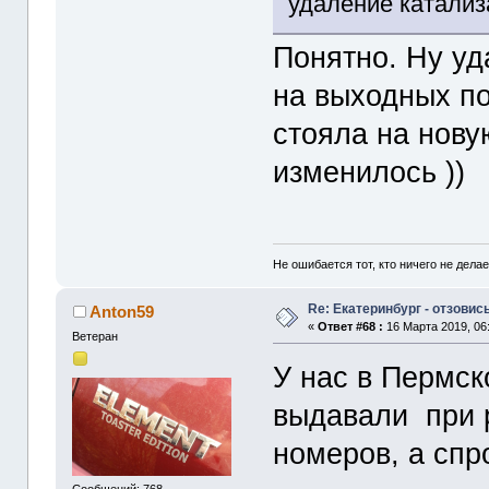
удаление катализ
Понятно. Ну уда
на выходных п
стояла на нову
изменилось ))
Не ошибается тот, кто ничего не делае
Re: Екатеринбург - отзовись
Anton59
«
Ответ #68 :
16 Марта 2019, 06:
Ветеран
У нас в Пермск
выдавали при р
номеров, а спр
Сообщений: 768