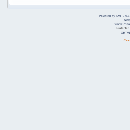
Powered by SMF 2.0.1
Simp
SimplePorta
Protected
XHTM
Свя