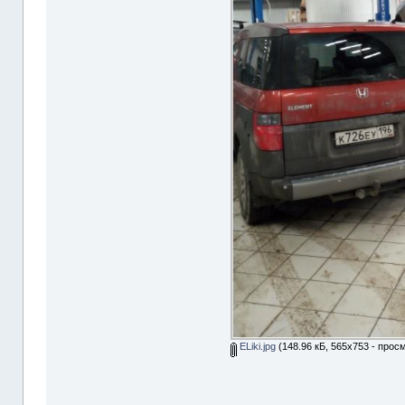
ELiki.jpg
(148.96 кБ, 565x753 - прос