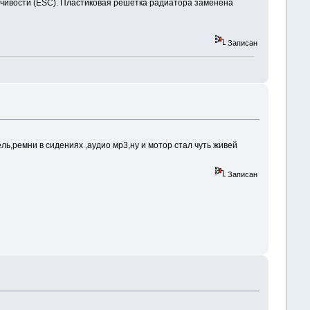
ойчивости (ESC). Пластиковая решетка радиатора заменена
Записан
ль,ремни в сидениях ,аудио мр3,ну и мотор стал чуть живей
Записан