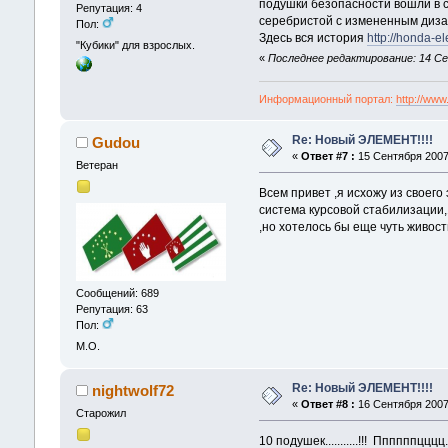
подушки безопасности вошли в с
Репутация: 4
серебристой с измененным диза
Пол:
Здесь вся история
http://honda-el
"Кубики" для взрослых.
«
Последнее редактирование: 14 Се
Информационный портал:
http://www
Re: Новый ЭЛЕМЕНТ!!!!
Gudou
«
Ответ #7 :
15 Сентября 2007,
Ветеран
Всем привет ,я исхожу из своего
система курсовой стабилизации,1
,но хотелось бы еще чуть живост
Сообщений: 689
Репутация: 63
Пол:
М.О.
Re: Новый ЭЛЕМЕНТ!!!!
nightwolf72
«
Ответ #8 :
16 Сентября 2007,
Старожил
10 подушек...........!!! Ппппппцццц..