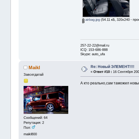
airbag.jpg
(54.11 кБ, 320x240 - пр
257-22-22@mail.ru
ICQ: 153-686-888
Skype: auto_ufa
Re: Новый ЭЛЕМЕНТ!!!!
Maikl
«
Ответ #10 :
16 Сентября 2007
Завсегдатай
А кто реально,сам таможил новы
Сообщений: 64
Репутация: 2
Пол:
maikl800