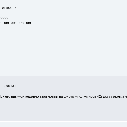
 01:55:01 »
бббб
am: :am:
 10:08:43 »
b - его ник) - он недавно взял новый на фирму - получилось 42т.доллларов, а е