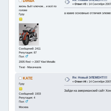
DimaA
«
Ответ #3 :
14 Сентября 2007,
жизнь бьёт ключом... и всё по
голове
а какие основные отличия элеме
Гуру
Сообщений: 2411
Репутация: 87
Пол:
2005 Red -> 2007 Kiwi Metallic
Tivat - Махачкала
Re: Новый ЭЛЕМЕНТ!!!!
KATE
«
Ответ #4 :
14 Сентября 2007,
Гуру
Зайди на американский сайт Хон
Сообщений: 1933
Репутация: 4
Пол:
Москва