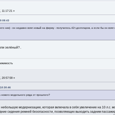
 11:17:21 »
0:08:43
 его ник) - он недавно взял новый на фирму - получилось 42т.доллларов, а если бы он взял 
 или зелёный?..
вижимость
 20:57:58 »
10:30:46
а нового модельного ряда от прошлого?
небольшую модернизацию, которая включала в себя увеличение на 10 л.с. мощ
дние сидения ремней безопасности, позволяющих выходить задним пассажир