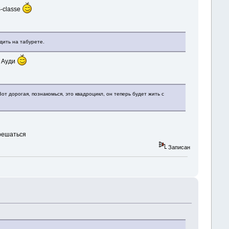
-classe
дить на табурете.
к Ауди
от дорогая, познакомься, это квадроцикл, он теперь будет жить с
зрешаться
Записан