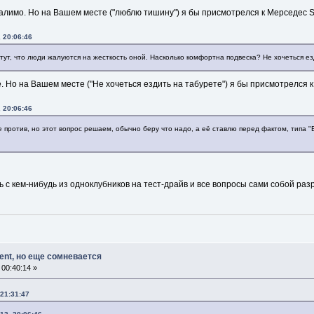
далимо. Но на Вашем месте ("люблю тишину") я бы присмотрелся к Мерседес S
 20:06:46
тут, что люди жалуются на жесткость оной. Насколько комфортна подвеска? Не хочеться ез
е. Но на Вашем месте ("Не хочеться ездить на табурете") я бы присмотрелся 
 20:06:46
 против, но этот вопрос решаем, обычно беру что надо, а её ставлю перед фактом, типа "В
сь с кем-нибудь из одноклубников на тест-драйв и все вопросы сами собой ра
ment, но еще сомневается
00:40:14 »
 21:31:47