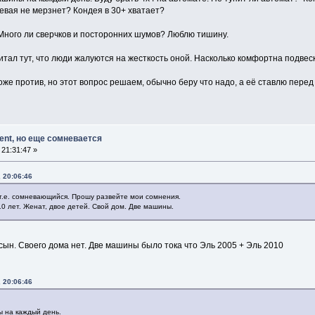
левая не мерзнет? Кондея в 30+ хватает?
Много ли сверчков и посторонних шумов? Люблю тишину.
тал тут, что люди жалуются на жесткость оной. Насколько комфортна подвеск
же против, но этот вопрос решаем, обычно беру что надо, а её ставлю перед 
ment, но еще сомневается
21:31:47 »
 20:06:46
с) т.е. сомневающийся. Прошу развейте мои сомнения.
0 лет. Женат, двое детей. Свой дом. Две машины.
 сын. Своего дома нет. Две машины было тока что Эль 2005 + Эль 2010
 20:06:46
ы на каждый день.