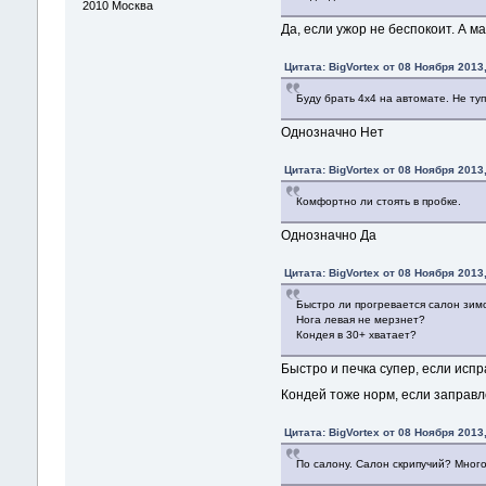
2010
Москва
Да, если ужор не беспокоит. А м
Цитата: BigVortex от 08 Ноября 2013,
Буду брать 4х4 на автомате. Не ту
Однозначно Нет
Цитата: BigVortex от 08 Ноября 2013,
Комфортно ли стоять в пробке.
Однозначно Да
Цитата: BigVortex от 08 Ноября 2013,
Быстро ли прогревается салон зим
Нога левая не мерзнет?
Кондея в 30+ хватает?
Быстро и печка супер, если испр
Кондей тоже норм, если заправ
Цитата: BigVortex от 08 Ноября 2013,
По салону. Салон скрипучий? Мног