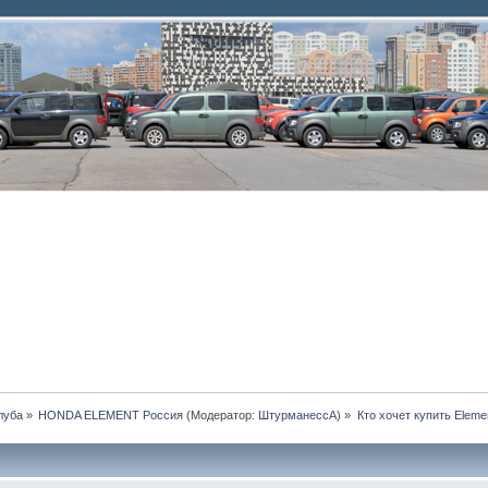
луба
»
HONDA ELEMENT Россия
(Модератор:
ШтурманессА
) »
Кто хочет купить Eleme