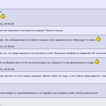
а.
н
13, 20:06:46
ного ли сверчков и посторонних шумов? Люблю тишину.
имо. Но на Вашем месте ("люблю тишину") я бы присмотрелся к Мерседес S-classe
13, 20:06:46
ал тут, что люди жалуются на жесткость оной. Насколько комфортна подвеска? Не хочеться
Но на Вашем месте ("Не хочеться ездить на табурете") я бы присмотрелся к Ауди
13, 20:06:46
же против, но этот вопрос решаем, обычно беру что надо, а её ставлю перед фактом, типа
с кем-нибудь из одноклубников на тест-драйв и все вопросы сами собой разрешаться
.