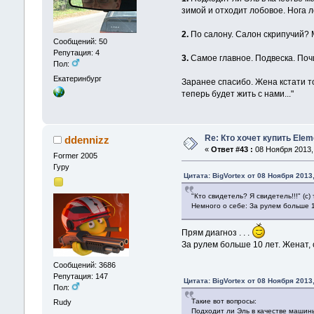
зимой и отходит лобовое. Нога 
2.
По салону. Салон скрипучий? 
Сообщений: 50
Репутация: 4
3.
Самое главное. Подвеска. Почи
Пол:
Екатеринбург
Заранее спасибо. Жена кстати то
теперь будет жить с нами..."
Re: Кто хочет купить Ele
ddennizz
«
Ответ #43 :
08 Ноября 2013, 
Former 2005
Гуру
Цитата: BigVortex от 08 Ноября 2013,
"Кто свидетель? Я свидетель!!!" (
Немного о себе: За рулем больше 1
Прям диагноз . . .
За рулем больше 10 лет. Женат,
Сообщений: 3686
Репутация: 147
Цитата: BigVortex от 08 Ноября 2013,
Пол:
Такие вот вопросы:
Rudy
Подходит ли Эль в качестве машин