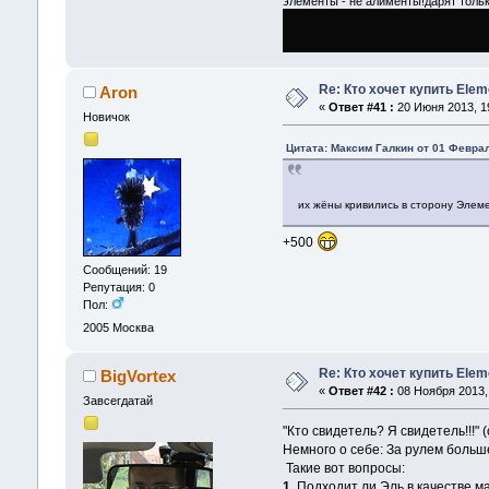
элементы - не алименты!дарят тольк
Re: Кто хочет купить Ele
Aron
«
Ответ #41 :
20 Июня 2013, 19
Новичок
Цитата: Максим Галкин от 01 Феврал
их жёны кривились в сторону Элеме
+500
Сообщений: 19
Репутация: 0
Пол:
2005
Москва
Re: Кто хочет купить Ele
BigVortex
«
Ответ #42 :
08 Ноября 2013, 
Завсегдатай
"Кто свидетель? Я свидетель!!!"
Немного о себе: За рулем больше
Такие вот вопросы:
1.
Подходит ли Эль в качестве м