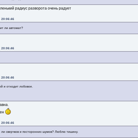
аленький радиус разворота очень радует
 20:06:46
пит ли автомат?
 20:06:46
 20:06:46
ой и отходит лобовое.
авна.
лен
 20:06:46
о ли сверчков и посторонних шумов? Люблю тишину.