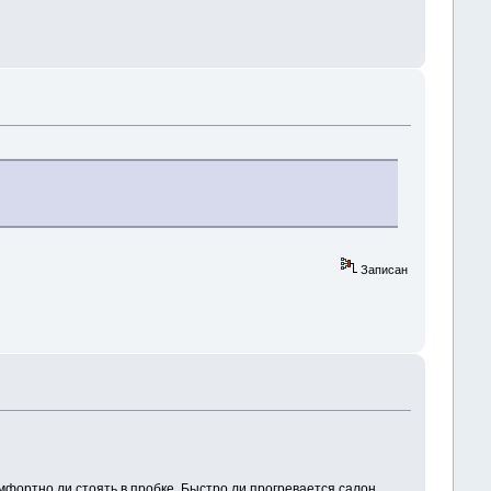
Записан
мфортно ли стоять в пробке. Быстро ли прогревается салон