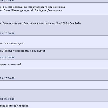
13, 20:06:46
 (с) т.е. сомневающийся. Прошу развейте мои сомнения.
е 10 лет. Женат, двое детей. Свой дом. Две машины.
н. Своего дома нет. Две машины было тока что Эль 2005 + Эль 2010
13, 20:06:46
ины на каждый день.
енький радиус разворота очень радует
13, 20:06:46
 тупит ли автомат?
13, 20:06:46
13, 20:06:46
имой и отходит лобовое.