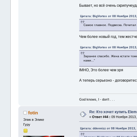
Бывает, но всё очень скрипучеу
Цитата: BigVortex от 08 Ноября 2013,
Самое главное. Подвеска. Почитал 
Чем более новый год, тем жестч
Цитата: BigVortex от 08 Ноября 2013,
Заранее спасибо. Жена кстати тоже
нами..."
IMHO, Это более чем зря
А теперь серьезно - договорите
God knows, I - don't . . .
Re: Кто хочет купить Ele
fotin
«
Ответ #44 :
09 Ноября 2013, 
Элик в Элике
Гуру
Цитата: ddennizz от 08 Ноября 2013,