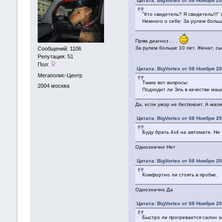
Цитата: BigVortex от 08 Ноября 20
"Кто свидетель? Я свидетель!!!"
Немного о себе: За рулем больш
Прям диагноз . . .
За рулем больше 10 лет. Женат, сы
Сообщений: 1106
Репутация: 51
Пол:
Цитата: BigVortex от 08 Ноября 20
Мегаполис-Центр
Такие вот вопросы:
2004
москва
Подходит ли Эль в качестве маш
Да, если ужор не беспокоит. А мал
Цитата: BigVortex от 08 Ноября 20
Буду брать 4х4 на автомате. Не
Однозначно Нет
Цитата: BigVortex от 08 Ноября 20
Комфортно ли стоять в пробке.
Однозначно Да
Цитата: BigVortex от 08 Ноября 20
Быстро ли прогревается салон з