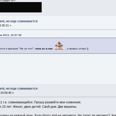
о радость!!!
ment, но еще сомневается
:35:21 »
я 2013, 16:57:38
нта и кричали "Ни за что!",
пока их в них
.. и вопрос отпал ))
ment, но еще сомневается
20:06:46 »
 (с) т.е. сомневающийся. Прошу развейте мои сомнения.
 10 лет. Женат, двое детей. Свой дом. Две машины.
ашины на каждый день. Буду брать 4х4 на автомате. Не тупит ли автомат? Ко