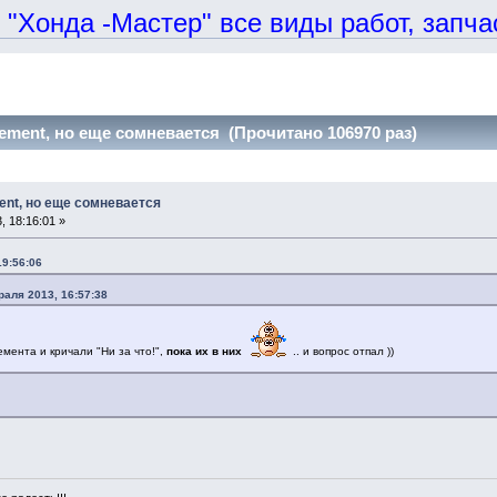
онда -Мастер" все виды работ, запчаст
lement, но еще сомневается (Прочитано 106970 раз)
ment, но еще сомневается
 18:16:01 »
19:56:06
раля 2013, 16:57:38
мента и кричали "Ни за что!",
пока их в них
.. и вопрос отпал ))