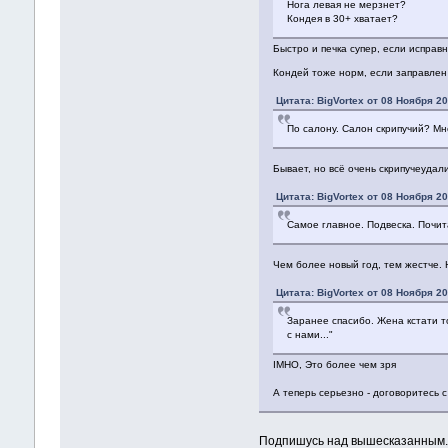
Нога левая не мерзнет?
Кондея в 30+ хватает?
Быстро и печка супер, если исправн
Кондей тоже норм, если заправле
Цитата: BigVortex от 08 Ноября 20
По салону. Салон скрипучий? М
Бывает, но всё очень скрипучеудал
Цитата: BigVortex от 08 Ноября 20
Самое главное. Подвеска. Почит
Чем более новый год, тем жестче. 
Цитата: BigVortex от 08 Ноября 20
Заранее спасибо. Жена кстати то
с нами..."
IMHO, Это более чем зря
А теперь серьезно - договоритесь 
Подпишусь над вышесказанным..