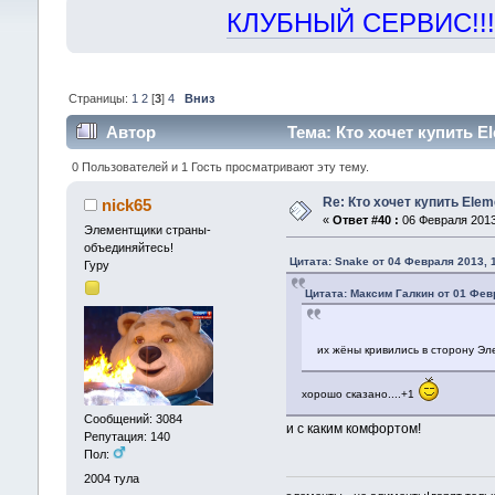
КЛУБНЫЙ СЕРВИС!!! "Х
Страницы:
1
2
[
3
]
4
Вниз
Автор
Тема: Кто хочет купить E
0 Пользователей и 1 Гость просматривают эту тему.
Re: Кто хочет купить Ele
nick65
«
Ответ #40 :
06 Февраля 2013,
Элементщики страны-
объединяйтесь!
Цитата: Snake от 04 Февраля 2013, 
Гуру
Цитата: Максим Галкин от 01 Фев
их жёны кривились в сторону Эле
хорошо сказано....+1
Сообщений: 3084
и с каким комфортом!
Репутация: 140
Пол:
2004
тула