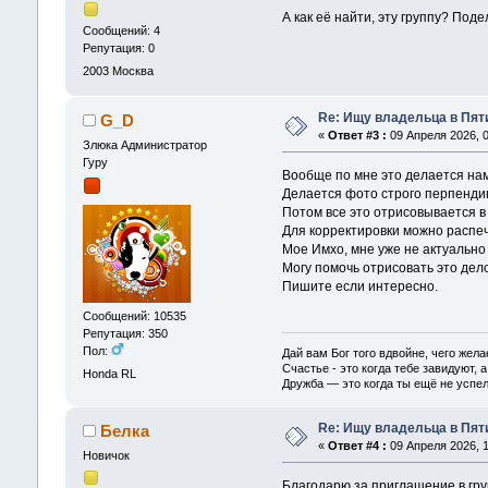
А как её найти, эту группу? По
Сообщений: 4
Репутация: 0
2003
Москва
Re: Ищу владельца в Пяти
G_D
«
Ответ #3 :
09 Апреля 2026, 0
Злюка Администратор
Гуру
Вообще по мне это делается на
Делается фото строго перпендик
Потом все это отрисовывается в 
Для корректировки можно распеч
Мое Имхо, мне уже не актуально
Могу помочь отрисовать это дело
Пишите если интересно.
Сообщений: 10535
Репутация: 350
Пол:
Дай вам Бог того вдвойне, чего жела
Счастье - это когда тебе завидуют, а
Honda RL
Дружба — это когда ты ещё не успел
Re: Ищу владельца в Пяти
Белка
«
Ответ #4 :
09 Апреля 2026, 1
Новичок
Благодарю за приглашение в гру