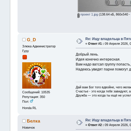
проект 1.jpg
(138.64 кБ, 860x540 -
Re: Ищу владельца в Пяти
G_D
«
Ответ #1 :
09 Апреля 2026, 0
Злюка Администратор
Гуру
Добрый лень.
Идея конечно интересная.
Вам надо ватсап группу попасть,
Надеюсь увидят парни помогут д
Дай вам Бог того вдвойне, чего жела
Счастье - это когда тебе завидуют, а
Сообщений: 10535
Дружба — это когда ты ещё не успел
Репутация: 350
Пол:
Honda RL
Re: Ищу владельца в Пяти
Белка
«
Ответ #2 :
09 Апреля 2026, 0
Новичок