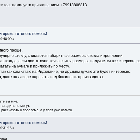
делитесь пожалуста приглашением. +79918808813
горске, готового помочь!
9:40:00 »
много проще.
улярно стеклу, снимаются габаритные размеры стекла и креплений.
автокаде, если достаточно точно сняты размеры, получается все с первого р
атать на бумаге и приложить по месту.
 так как сам катаю на Риджлайне, но друзьям думаю это будет интересно.
, даже на лазере нарезать, под боком есть производство.
ете вы мне.
 нагадить не могут.
 рассказать о проблеме, а у тебя уже налито.
горске, готового помочь!
0:31:16 »
ппу!