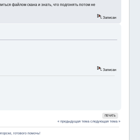
литься файлом скана и знать, что подгонять потом не
Записан
Записан
ПЕЧАТЬ
« предыдущая тема
следующая тема »
горске, готового помочь!