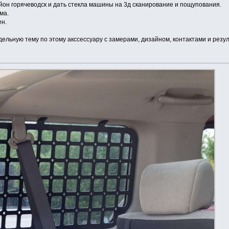
айон горячеводск и дать стекла машины на 3д сканирование и пощупования.
ма.
ен.
дельную тему по этому акссессуару с замерами, дизайном, контактами и резу