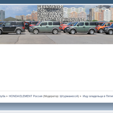
луба
»
HONDA ELEMENT Россия
(Модератор:
ШтурманессА
) »
Ищу владельца в Пятиг