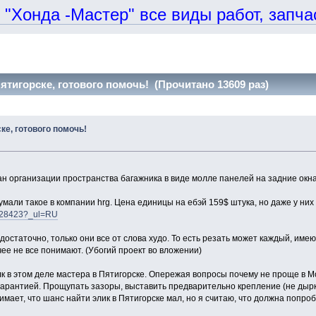
онда -Мастер" все виды работ, запчаст
тигорске, готового помочь! (Прочитано 13609 раз)
е, готового помочь!
 организации пространства багажника в виде молле панелей на задние окна 
али такое в компании hrg. Цена единицы на ебэй 159$ штука, но даже у них
4028423?_ul=RU
достаточно, только они все от слова худо. То есть резать может каждый, име
ее не все понимают. (Убогий проект во вложении)
 в этом деле мастера в Пятигорске. Опережая вопросы почему не проще в Мос
 гарантией. Прощупать зазоры, выставить предварительно крепление (не дырки
мает, что шанс найти элик в Пятигорске мал, но я считаю, что должна попроб