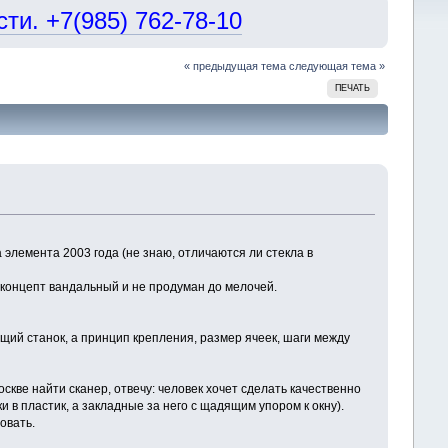
и. +7(985) 762-78-10
« предыдущая тема
следующая тема »
ПЕЧАТЬ
элемента 2003 года (не знаю, отличаются ли стекла в
 концепт вандальный и не продуман до мелочей.
ющий станок, а принцип крепления, размер ячеек, шаги между
кве найти сканер, отвечу: человек хочет сделать качественно
 в пластик, а закладные за него с щадящим упором к окну).
овать.