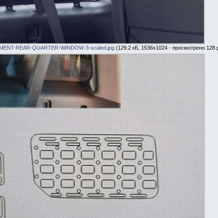
ENT-REAR-QUARTER-WINDOW-3-scaled.jpg
(129.2 кБ, 1536x1024 - просмотрено 128 р