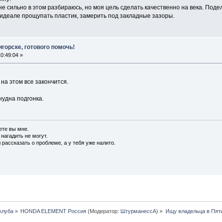
не сильно в этом разбираюсь, но моя цель сделать качественно на века. Поде
 идеале прощупать пластик, замерить под закладные зазоры.
горске, готового помочь!
0:49:04 »
 на этом все закончится.
нудна подгонка.
ете вы мне.
 нагадить не могут.
 рассказать о проблеме, а у тебя уже налито.
клуба
»
HONDA ELEMENT Россия
(Модератор:
ШтурманессА
) »
Ищу владельца в Пяти