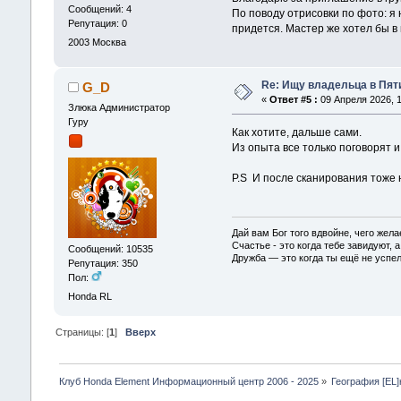
Сообщений: 4
По поводу отрисовки по фото: я 
Репутация: 0
придется. Мастер же хотел бы в
2003
Москва
Re: Ищу владельца в Пяти
G_D
«
Ответ #5 :
09 Апреля 2026, 1
Злюка Администратор
Гуру
Как хотите, дальше сами.
Из опыта все только поговорят и
P.S И после сканирования тоже 
Дай вам Бог того вдвойне, чего жела
Счастье - это когда тебе завидуют, а
Сообщений: 10535
Дружба — это когда ты ещё не успел
Репутация: 350
Пол:
Honda RL
Страницы: [
1
]
Вверх
Клуб Honda Element Информационный центр 2006 - 2025
»
География [EL]