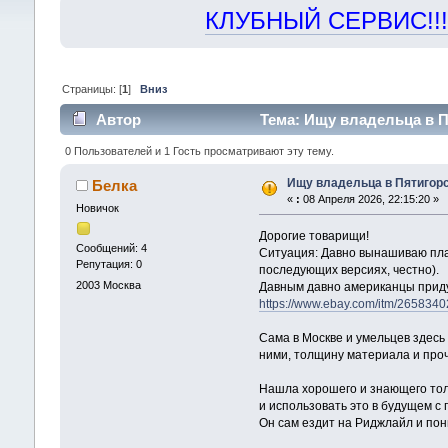
КЛУБНЫЙ СЕРВИС!!! "Х
Страницы: [
1
]
Вниз
Автор
Тема: Ищу владельца в Пя
0 Пользователей и 1 Гость просматривают эту тему.
Ищу владельца в Пятигорск
Белка
«
:
08 Апреля 2026, 22:15:20 »
Новичок
Дорогие товарищи!
Сообщений: 4
Ситуация: Давно вынашиваю план
Репутация: 0
последующих версиях, честно).
2003
Москва
Давным давно американцы придум
https://www.ebay.com/itm/26583
Сама в Москве и умельцев здесь 
ними, толщину материала и проч
Нашла хорошего и знающего толк
и использовать это в будущем с
Он сам ездит на Риджлайл и пони