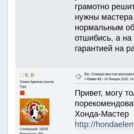
грамотно решит
нужны мастера 
нормальным об
отшибись, а на
гарантией на р
Re: Северо восток московс
G_D
«
Ответ #1 :
14 Января 2026, 14:
Злюка Администратор
Гуру
Привет, могу т
порекомендова
Хонда-Мастер
http://hondaele
Сообщений: 10535
Репутация: 350