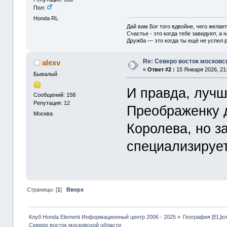
Пол:
Honda RL
Дай вам Бог того вдвойне, чего желае
Счастье - это когда тебе завидуют, а н
Дружба — это когда ты ещё не успел р
Re: Северо восток московс
alexv
«
Ответ #2 :
15 Января 2026, 21:
Бывалый
И правда, лучш
Сообщений: 158
Репутация: 12
Преображенку д
Москва
Королева, но з
специализируе
Страницы: [
1
]
Вверх
Клуб Honda Element Информационный центр 2006 - 2025
»
География [EL]к
Северо восток московской области