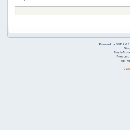
Powered by SMF 2.0.1
Simp
SimplePorta
Protected
XHTM
Свя