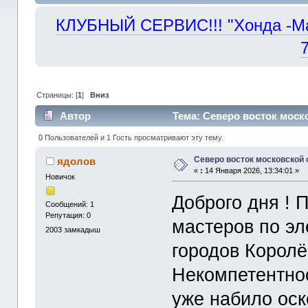
КЛУБНЫЙ СЕРВИС!!! "Хонда -Маст
Страницы: [
1
]
Вниз
Автор
Тема: Северо восток моск
0 Пользователей и 1 Гость просматривают эту тему.
Северо восток московской
ядолов
«
:
14 Января 2026, 13:34:01 »
Новичок
Доброго дня ! 
Сообщений: 1
Репутация: 0
мастеров по эл
2003
замкадыш
городов Королё
Некомпетентнос
уже набило оск