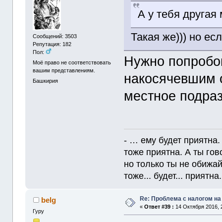
А у тебя друга
Такая же))) но ес
Сообщений: 3503
Репутация: 182
Пол:
Нужно попробов
Моё право не соответствовать
вашим представлениям.
накосячевшим 
Башкирия
местное подраз
- … ему будет приятна.
тоже приятна. А ты гов
но только ты не обижайс
тоже... будет... приятна. 
Re: Проблема с налогом н
belg
«
Ответ #39 :
14 Октября 2016, 
Гуру