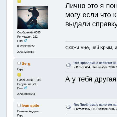
Лично это я по
могу если что 
выдали справку
Сообщений: 6385
Репутация: 222
Пол:
8 9299338553
Скажи мне, чей Крым, и 
2003
Москва
Re: Проблема с налогом н
Serg
«
Ответ #34 :
14 Октября 2016, 
Гуру
А у тебя друг
Сообщений: 1038
Репутация: 23
Пол:
2006
Воркута
Re: Проблема с налогом н
Ivan spite
«
Ответ #35 :
14 Октября 2016, 
Помним Андрея...
Гуру