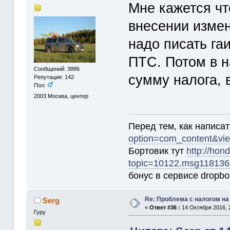
Мне кажется чт
внесении измен
надо писать га
ПТС. Потом в н
Сообщений: 3886
сумму налога, 
Репутация: 142
Пол:
2003
Москва, центер
Перед тем, как написа
option=com_content&vi
Бортовик тут
http://hon
topic=10122.msg11813
бонус в сервисе dropb
Re: Проблема с налогом н
Serg
«
Ответ #36 :
14 Октября 2016, 
Гуру