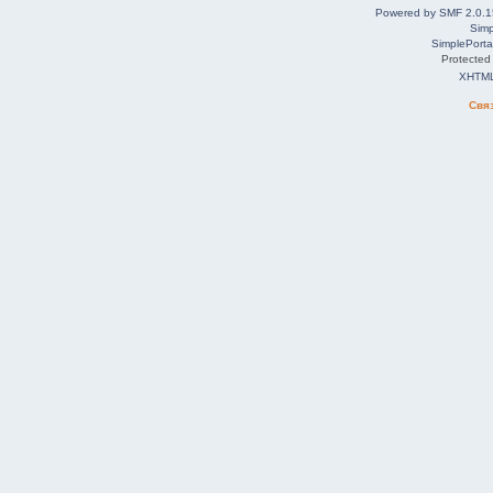
Powered by SMF 2.0.1
Simp
SimplePorta
Protected
XHTM
Свя