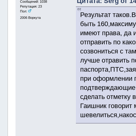
Цитата: Serg от 1
Сообщений: 1038
Репутация: 23
Пол:
Результат таков.
2006
Воркута
быть 160,максиму
имеют права, да 
отправить по как
созвониться с та
лучше отравить п
паспорта,ПТС,зая
при оформлении 
подтверждающие д
сделать отметку 
Гаишник говорит м
шевелиться,накос