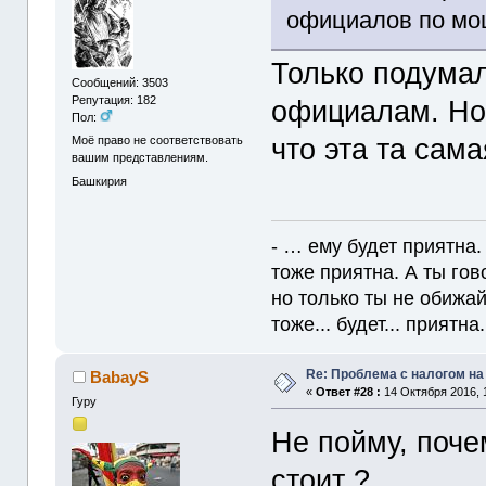
официалов по мо
Только подумал
Сообщений: 3503
Репутация: 182
официалам. Но 
Пол:
что эта та са
Моё право не соответствовать
вашим представлениям.
Башкирия
- … ему будет приятна.
тоже приятна. А ты гов
но только ты не обижайс
тоже... будет... приятна. 
Re: Проблема с налогом н
BabayS
«
Ответ #28 :
14 Октября 2016, 
Гуру
Не пойму, поче
стоит ?