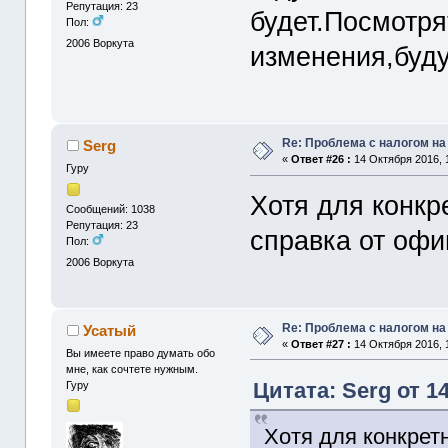
Репутация: 23
будет.Посмотря
Пол:
2006
Воркута
изменения,буду
Re: Проблема с налогом н
Serg
«
Ответ #26 :
14 Октября 2016, 
Гуру
Хотя для конкр
Сообщений: 1038
Репутация: 23
справка от офи
Пол:
2006
Воркута
Re: Проблема с налогом н
Усатый
«
Ответ #27 :
14 Октября 2016, 
Вы имеете право думать обо
мне, как сочтете нужным.
Цитата: Serg от 1
Гуру
Хотя для конкрет