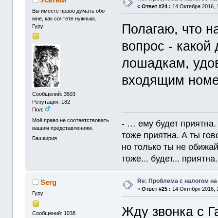
«
Ответ #24 :
14 Октября 2016, 
Вы имеете право думать обо
мне, как сочтете нужным.
Полагаю, что н
Гуру
вопрос - какой 
лошадкам, удов
входящим номе
Сообщений: 3503
Репутация: 182
Пол:
Моё право не соответствовать
- … ему будет приятна.
вашим представлениям.
тоже приятна. А ты гов
Башкирия
но только ты не обижайс
тоже... будет... приятна. 
Re: Проблема с налогом н
Serg
«
Ответ #25 :
14 Октября 2016, 
Гуру
Жду звонка с Г
Сообщений: 1038