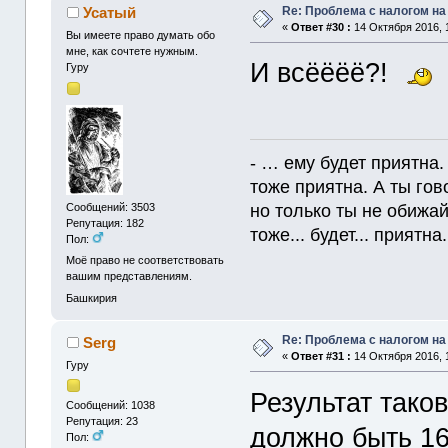
Re: Проблема с налогом н
Усатый
«
Ответ #30 :
14 Октября 2016, 1
Вы имеете право думать обо
мне, как сочтете нужным.
И всёёёё?!
Гуру
- … ему будет приятна.
тоже приятна. А ты гов
но только ты не обижайс
Сообщений: 3503
Репутация: 182
тоже... будет... приятна. 
Пол:
Моё право не соответствовать
вашим представлениям.
Башкирия
Re: Проблема с налогом н
Serg
«
Ответ #31 :
14 Октября 2016, 
Гуру
Результат тако
Сообщений: 1038
Репутация: 23
должно быть 1
Пол: