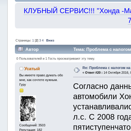
КЛУБНЫЙ СЕРВИС!!! "Хонда -Маст
Страницы:
1
[
2
]
3
4
Вниз
Автор
Тема: Проблема с налогом
0 Пользователей и 1 Гость просматривают эту тему.
Re: Проблема с налогом н
Усатый
«
Ответ #20 :
14 Октября 2016, 
Вы имеете право думать обо
мне, как сочтете нужным.
Согласно данны
Гуру
автомобили Хо
устанавливалис
л.с. С 2008 год
пятиступенчато
Сообщений: 3503
Репутация: 182