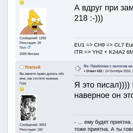
А вдруг при за
218 :-)))
Сообщений: 1269
Репутация: 28
EU1 => CH9 => CL7 Eu
Пол:
ITR => YH2 + K24A2 6
2005
Москва
Re: Проблема с налогом н
Усатый
«
Ответ #22 :
14 Октября 2016, 
Вы имеете право думать обо
мне, как сочтете нужным.
Я это писал)))
Гуру
наверное он эт
- … ему будет приятна.
Сообщений: 3503
тоже приятна. А ты гов
Репутация: 182