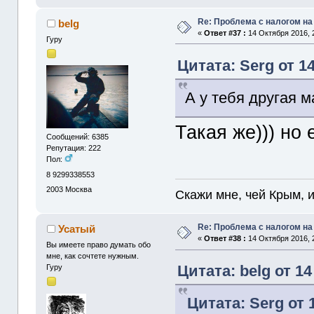
Re: Проблема с налогом н
belg
«
Ответ #37 :
14 Октября 2016, 
Гуру
Цитата: Serg от 1
А у тебя другая
Такая же))) но 
Сообщений: 6385
Репутация: 222
Пол:
8 9299338553
2003
Москва
Скажи мне, чей Крым, и 
Re: Проблема с налогом н
Усатый
«
Ответ #38 :
14 Октября 2016, 
Вы имеете право думать обо
мне, как сочтете нужным.
Цитата: belg от 14
Гуру
Цитата: Serg от 