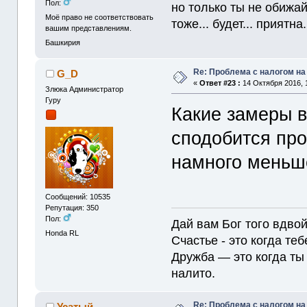
Пол:
но только ты не обижайс
Моё право не соответствовать
тоже... будет... приятна. 
вашим представлениям.
Башкирия
Re: Проблема с налогом н
G_D
«
Ответ #23 :
14 Октября 2016, 
Злюка Администратор
Гуру
Какие замеры в
сподобится про
намного меньш
Сообщений: 10535
Репутация: 350
Пол:
Дай вам Бог того вдвой
Honda RL
Счастье - это когда теб
Дружба — это когда ты 
налито.
Re: Проблема с налогом н
Усатый