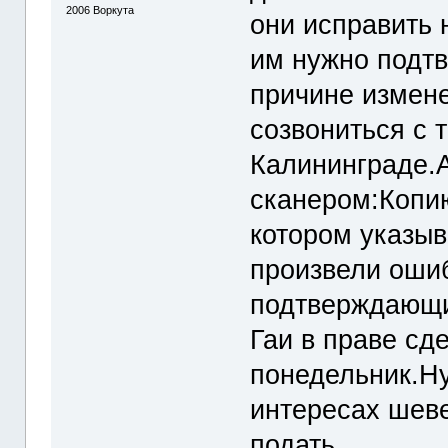
2006
Воркута
они исправить 
им нужно подтв
причине измен
созвониться с 
Калининграде.А
сканером:Копи
котором указыв
произвели оши
подтверждающи
Гаи в праве сд
понедельник.Ну
интересах шеве
подать.