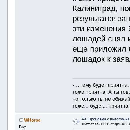
Калиниград, по
результатов за
эти изменения 
лошадей снял и
еще приложил 
лошадок к зая
- … ему будет приятна.
тоже приятна. А ты гов
но только ты не обижайс
тоже... будет... приятна. 
Re: Проблема с налогом н
WHorse
«
Ответ #21 :
14 Октября 2016, 
Гуру