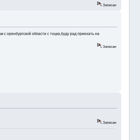
Записан
 с оренбургской области с тоцка,буду рад приехать на
Записан
Записан