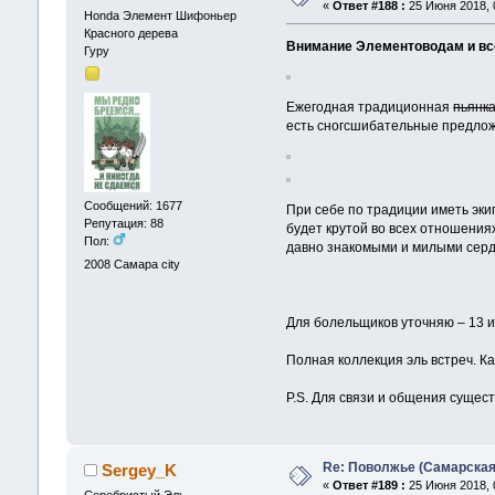
«
Ответ #188 :
25 Июня 2018, 0
Honda Элемент Шифоньер
Красного дерева
Внимание Элементоводам и в
Гуру
Ежегодная традиционная
пьянк
есть сногсшибательные предложе
Сообщений: 1677
При себе по традиции иметь эки
Репутация: 88
будет крутой во всех отношения
Пол:
давно знакомыми и милыми серд
2008
Самара city
Для болельщиков уточняю – 13 ию
Полная коллекция эль встреч. К
P.S. Для связи и общения сущес
Re: Поволжье (Самарская
Sergey_K
«
Ответ #189 :
25 Июня 2018, 0