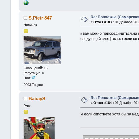
Re: Поволжье (Самарская
S.Pietr 847
«
Ответ #183 :
01 Декабря 2017
Новичок
к вам можно присоединиться.на 
следующий слет(только если со 
Сообщений: 15
Репутация: 0
Пол:
2003
Тоцкое
Re: Поволжье (Самарская
BabayS
«
Ответ #184 :
01 Декабря 2017
Гуру
И если свистнете хотя бы за не