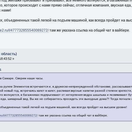
 год экипажи прибывают и прибывают, все немного волнуются, в багажниках
то, которое происходит с нами прямо сейчас, отличная компания, вкусная еда
с нами!
х, объединенных такой легкой на подъем машиной, как всегда пройдет на вы
ive2.ru/l/477732855540089272/
там же указана ссылка на общий чат в вайбере.
 область)
8:43:52 »
51
в Самаре. Сверим наши часы.
а рулем Элементов встречаются и, в дружеско-непринужденной обстановке, рассказывают д
 новый год, встречаясь капот в капот, распивая вкусные напитки разной степени крепост
го волнуются, в багажниках подпрыгивают от нетерпения ведра шашлыка и позвякивают бут
я еда, шикарный вид. Вы же не собираетесь просидеть эти выходные дома?! Тогда погнали 
 объединенных такой легкой на подъем машиной, как всегда пройдет на высшем уровне!
2.ru/l/477732855540089272/
там же указана ссылка на общий чат в вайбере.