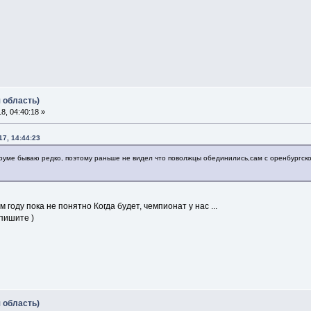
 область)
, 04:40:18 »
17, 14:44:23
руме бываю редко, поэтому раньше не видел что поволжцы обединились,сам с оренбургско
м году пока не понятно Когда будет, чемпионат у нас ...
 пишите )
 область)