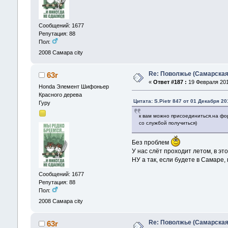
Сообщений: 1677
Репутация: 88
Пол:
2008
Самара city
Re: Поволжье (Самарская
63r
«
Ответ #187 :
19 Февраля 2018
Honda Элемент Шифоньер
Красного дерева
Цитата: S.Pietr 847 от 01 Декабря 20
Гуру
к вам можно присоединиться.на фо
со службой получиться)
Без проблем
У нас слёт проходит летом, в это
НУ а так, если будете в Самаре,
Сообщений: 1677
Репутация: 88
Пол:
2008
Самара city
Re: Поволжье (Самарская
63r