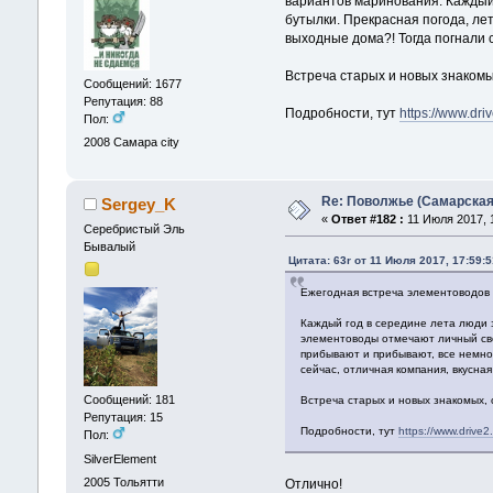
вариантов маринования. Каждый
бутылки. Прекрасная погода, ле
выходные дома?! Тогда погнали 
Встреча старых и новых знакомы
Сообщений: 1677
Репутация: 88
Подробности, тут
https://www.dr
Пол:
2008
Самара city
Re: Поволжье (Самарская
Sergey_K
«
Ответ #182 :
11 Июля 2017, 1
Серебристый Эль
Бывалый
Цитата: 63r от 11 Июля 2017, 17:59:
Ежегодная встреча элементоводов 
Каждый год в середине лета люди з
элементоводы отмечают личный свой
прибывают и прибывают, все немно
сейчас, отличная компания, вкусна
Сообщений: 181
Встреча старых и новых знакомых,
Репутация: 15
Подробности, тут
https://www.drive
Пол:
SilverElement
2005
Тольятти
Отлично!