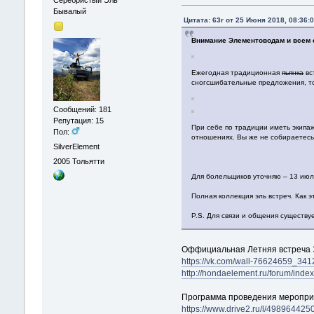
Серебристый Эль
Бывалый
Цитата: 63r от 25 Июня 2018, 08:36:
Внимание Элементоводам и всем
Ежегодная традиционная
пьянка
вс
сногсшибательные предложения, то
Сообщений: 181
Репутация: 15
При себе по традиции иметь экипаж
Пол:
отношениях. Вы же не собираетесь
SilverElement
2005
Тольятти
Для болельщиков уточняю – 13 июля
Полная коллекция эль встреч. Как 
P.S. Для связи и общения существ
Оффициальная Летняя встреча Э
https://vk.com/wall-76624659_341
http://hondaelement.ru/forum/ind
Программа проведения меропри
https://www.drive2.ru/l/49896442