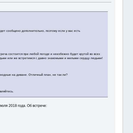
дет сообщено дополнительно, поэтому если у вас есть
треча состоится при любой погоде и неизбежно будет крутой во всех
дьми или же встретимся с давно знакомыми и милыми сердцу людьми!
ыходные на диване. Отличный план, не так ли?
вляйтесь.
ля 2018 года. Об встрече: