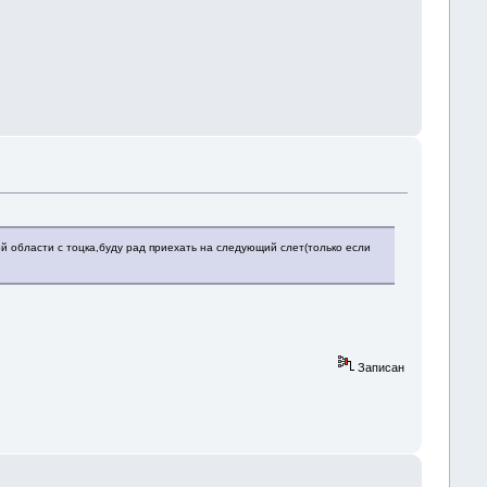
й области с тоцка,буду рад приехать на следующий слет(только если
Записан