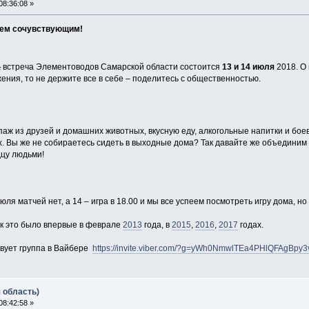
8:36:08 »
сем сочувствующим!
а
встреча Элементоводов Самарской области состоится
13 и 14 июля
2018. О
ния, то не держите все в себе – поделитесь с общественностью.
паж из друзей и домашних животных, вкусную еду, алкогольные напитки и бое
х. Вы же не собираетесь сидеть в выходные дома? Так давайте же объединим
цу людьми!
ля матчей нет, а 14 – игра в 18.00 и мы все успеем посмотреть игру дома, н
ак это было впервые в феврале
2013
года, в
2015
,
2016
,
2017
годах.
твует группа в Вайбере
https://invite.viber.com/?g=yWh0NmwlTEa4PHlQFAgBp
 область)
8:42:58 »