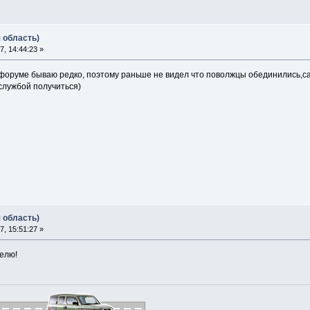
 область)
, 14:44:23 »
форуме бываю редко, поэтому раньше не видел что поволжцы обединились,сам
службой получиться)
 область)
, 15:51:27 »
делю!