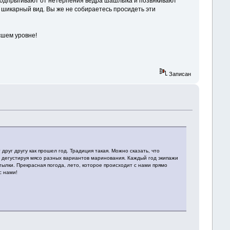
 подпрыгивают от нетерпения ведра шашлыка и позвякивают
, шикарный вид. Вы же не собираетесь просидеть эти
сшем уровне!
Записан
руг другу как прошел год. Традиция такая. Можно сказать, что
и, дегустируя мясо разных вариантов маринования. Каждый год экипажи
ылки. Прекрасная погода, лето, которое происходит с нами прямо
с нами!