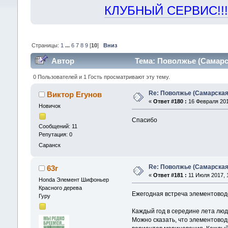
КЛУБНЫЙ СЕРВИС!!! "Х
Страницы:
1
...
6
7
8
9
[
10
]
Вниз
Автор
Тема: Поволжье (Самарск
0 Пользователей и 1 Гость просматривают эту тему.
Re: Поволжье (Самарская
Виктор Егунов
«
Ответ #180 :
16 Февраля 2017
Новичок
Спасибо
Сообщений: 11
Репутация: 0
Саранск
Re: Поволжье (Самарская
63r
«
Ответ #181 :
11 Июля 2017, 1
Honda Элемент Шифоньер
Красного дерева
Ежегодная встреча элементовод
Гуру
Каждый год в середине лета люд
Можно сказать, что элементовод