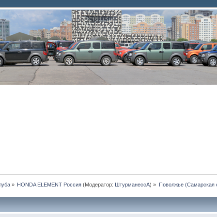
луба
»
HONDA ELEMENT Россия
(Модератор:
ШтурманессА
) »
Поволжье (Самарская 