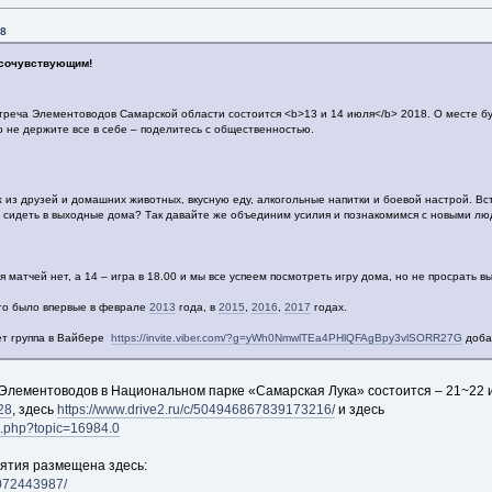
08
 сочувствующим!
треча Элементоводов Самарской области состоится <b>13 и 14 июля</b> 2018. О месте бу
 не держите все в себе – поделитесь с общественностью.
 из друзей и домашних животных, вкусную еду, алкогольные напитки и боевой настрой. Вс
 сидеть в выходные дома? Так давайте же объединим усилия и познакомимся с новыми лю
 матчей нет, а 14 – игра в 18.00 и мы все успеем посмотреть игру дома, но не просрать в
это было впервые в феврале
2013
года, в
2015
,
2016
,
2017
годах.
ует группа в Вайбере
https://invite.viber.com/?g=yWh0NmwlTEa4PHlQFAgBpy3vlSORR27G
доба
лементоводов в Национальном парке «Самарская Лука» состоится – 21~22 ию
28
, здесь
https://www.drive2.ru/c/504946867839173216/
и здесь
ex.php?topic=16984.0
ятия размещена здесь:
5072443987/