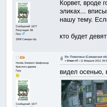
Корвет, вроде 
эликах... впис
нашу тему. Есл
Сообщений: 1677
Репутация: 88
кто будет девя
Пол:
2008
Самара city
Re: Поволжье (Самарская об
63r
«
Ответ #7 :
11 Февраля 2013, 06:5
Honda Элемент Шифоньер
Красного дерева
видел осенью, 
Гуру
Сообщений: 1677