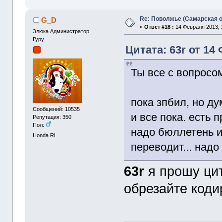
Re: Поволжье (Самарская 
G_D
«
Ответ #18 :
14 Февраля 2013, 
Злюка Администратор
Гуру
Цитата: 63r от 14
Ты все с вопросо
пока зпбил, но д
Сообщений: 10535
и все пока. есть
Репутация: 350
Пол:
надо бюллетень из
Honda RL
переводит... надо
63r
я прошу ци
обрезайте коди