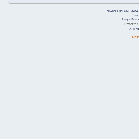
Powered by SMF 2.0.1
Simp
SimplePorta
Protected
XHTM
Свя