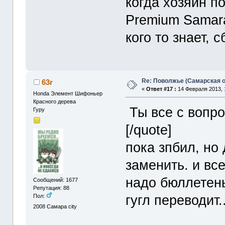
когда хозяин по
Premium Samara
кого то знает, 
Re: Поволжье (Самарская 
63r
«
Ответ #17 :
14 Февраля 2013, 
Honda Элемент Шифоньер
Красного дерева
Ты все с вопр
Гуру
[/quote]
пока зпбил, но
заменить. и вс
надо бюллетень
Сообщений: 1677
Репутация: 88
гугл переводит.
Пол:
2008
Самара city