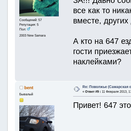
ЗА!!! Давно со
все как то ника
вместе, других
Сообщений: 57
Репутация: 5
Пол:
2003
New Samara
А кто на 647 е
гости приезжае
наклейками?
Re: Поволжье (Самарская 
bent
«
Ответ #9 :
11 Февраля 2013, 17
Бывалый
Привет! 647 эт