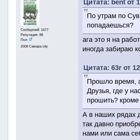
Цитата: bent от 
По утрам по Сув
попадаешься?
Сообщений: 1677
Репутация: 88
ага это я на рабо
Пол:
2008
Самара city
иногда забираю ко
Цитата: 63r от 1
Прошло время, а 
Друзья, где у н
прошить? кроме 
А в наших рядах 
так давно приобр
нами или сама се