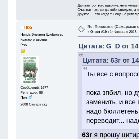
Дай вам Бог того вдвойне, чего желае
Счастье - это когда тебе завидуют, а н
Дружба — это когда ты ещё не успел р
Re: Поволжье (Самарская 
63r
«
Ответ #19 :
14 Февраля 2013, 
Honda Элемент Шифоньер
Красного дерева
Цитата: G_D от 14
Гуру
Цитата: 63r от 1
Ты все с вопрос
Сообщений: 1677
пока зпбил, но 
Репутация: 88
Пол:
заменить. и все
2008
Самара city
надо бюллетень и
переводит... над
63r
я прошу цитир