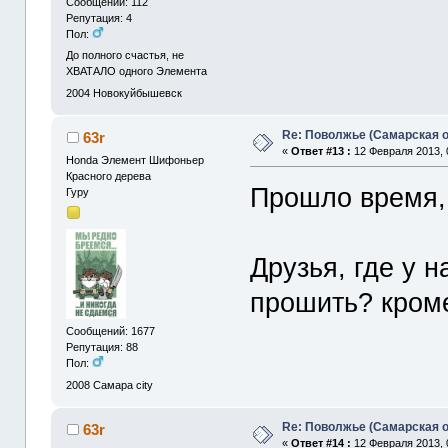
Сообщений: 112
Репутация: 4
Пол:
До полного счастья, не
ХВАТАЛО одного Элемента
2004
Новокуйбышевск
Re: Поволжье (Самарская 
63r
«
Ответ #13 :
12 Февраля 2013, 
Honda Элемент Шифоньер
Красного дерева
Прошло время, а
Гуру
Друзья, где у 
прошить? кроме
Сообщений: 1677
Репутация: 88
Пол:
2008
Самара city
Re: Поволжье (Самарская 
63r
«
Ответ #14 :
12 Февраля 2013, 