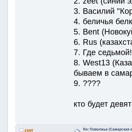
2. zeet (синий 
3. Василий "Ко
4. беличья белк
5. Bent (Новок
6. Rus (казахст
7. Где седьмой!!
8. West13 (Каз
бываем в сама
9. ????
кто будет девят
Re: Поволжье (Самарская 
zeet