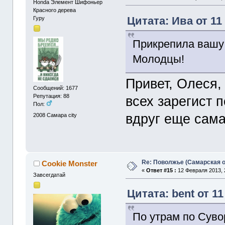
Honda Элемент Шифоньер
Красного дерева
Цитата: Ива от 11
Гуру
Прикрепила вашу
Молодцы!
Привет, Олеся,
Сообщений: 1677
Репутация: 88
всех зарегист 
Пол:
вдруг еще сам
2008
Самара city
Re: Поволжье (Самарская 
Cookie Monster
«
Ответ #15 :
12 Февраля 2013, 
Завсегдатай
Цитата: bent от 1
По утрам по Суво