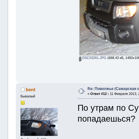
DSC03261.JPG
(668.43 кБ, 1482x10
Re: Поволжье (Самарская 
bent
«
Ответ #12 :
11 Февраля 2013, 
Бывалый
По утрам по Су
попадаешься?