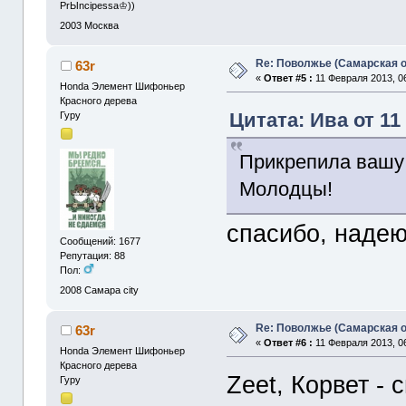
PrЫncipessa♔))
2003
Москва
Re: Поволжье (Самарская 
63r
«
Ответ #5 :
11 Февраля 2013, 06
Honda Элемент Шифоньер
Красного дерева
Цитата: Ива от 11
Гуру
Прикрепила вашу
Молодцы!
спасибо, надею
Сообщений: 1677
Репутация: 88
Пол:
2008
Самара city
Re: Поволжье (Самарская 
63r
«
Ответ #6 :
11 Февраля 2013, 06
Honda Элемент Шифоньер
Красного дерева
Zeet, Корвет - 
Гуру