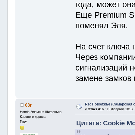
года, может он
Еще Premium Sa
поменял Эля.
На счет ключа 
Через компании
сигнализаций н
замене замков
Re: Поволжье (Самарская 
63r
«
Ответ #16 :
13 Февраля 2013, 
Honda Элемент Шифоньер
Красного дерева
Цитата: Cookie Mo
Гуру