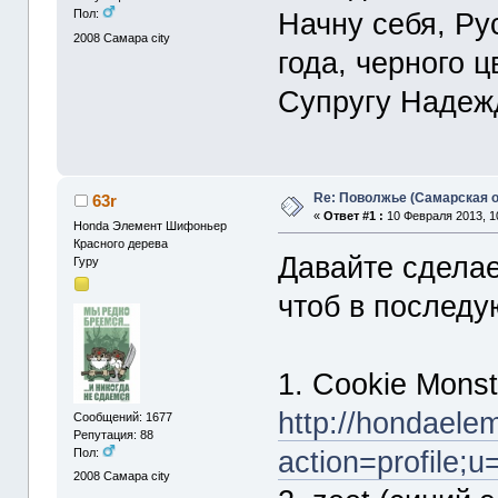
Начну себя, Рус
Пол:
2008
Самара city
года, черного 
Супругу Надежд
Re: Поволжье (Самарская 
63r
«
Ответ #1 :
10 Февраля 2013, 1
Honda Элемент Шифоньер
Красного дерева
Давайте сделае
Гуру
чтоб в последу
1. Cookie Mons
http://hondaele
Сообщений: 1677
Репутация: 88
action=profile;
Пол:
2008
Самара city