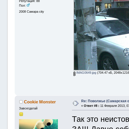
Репутация: 88
Пол:
2008
Самара city
IMAG0649.jpg
(704.47 кБ, 2048x1216
Re: Поволжье (Самарская 
Cookie Monster
«
Ответ #8 :
11 Февраля 2013, 07
Завсегдатай
Так это неисто