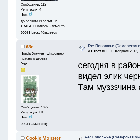
Сообщений: 112
Репутация: 4
Пол:
До полного счастья, не
ХВАТАЛО одного Элемента
2004
Новокуйбышевск
Re: Поволжье (Самарская 
63r
«
Ответ #10 :
11 Февраля 2013, 
Honda Элемент Шифоньер
Красного дерева
сегодня в райо
Гуру
видел элик чер
Там музззчина 
Сообщений: 1677
Репутация: 88
Пол:
2008
Самара city
Re: Поволжье (Самарская об
Cookie Monster