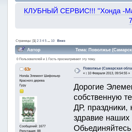
КЛУБНЫЙ СЕРВИС!!! "Хонда -Маст
Страницы: [
1
]
2
3
4
5
...
10
Вниз
Автор
Тема: Поволжье (Самарска
0 Пользователей и 1 Гость просматривают эту тему.
Поволжье (Самарская обла
63r
«
:
10 Февраля 2013, 09:54:55 »
Honda Элемент Шифоньер
Красного дерева
Дорогие Элемен
Гуру
собственную те
ДР, праздники,
здравие наших 
Обьединяйтесь
Сообщений: 1677
Репутация: 88