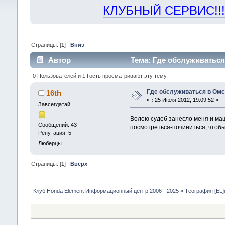
КЛУБНЫЙ СЕРВИС!!! "Х
Страницы: [
1
]
Вниз
Автор
Тема: Где обслуживаться
0 Пользователей и 1 Гость просматривают эту тему.
Где обслуживаться в Омс
16th
«
:
25 Июля 2012, 19:09:52 »
Завсегдатай
Волею судеб занесло меня и маши
Сообщений: 43
посмотреться-починиться, чтобы
Репутация: 5
Люберцы
Страницы: [
1
]
Вверх
Клуб Honda Element Информационный центр 2006 - 2025
»
География [EL]