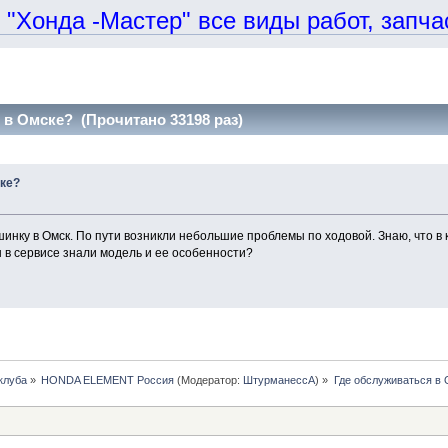
онда -Мастер" все виды работ, запчаст
 в Омске? (Прочитано 33198 раз)
ке?
нку в Омск. По пути возникли небольшие проблемы по ходовой. Знаю, что в к
 в сервисе знали модель и ее особенности?
клуба
»
HONDA ELEMENT Россия
(Модератор:
ШтурманессА
) »
Где обслуживаться в