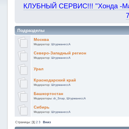
КЛУБНЫЙ СЕРВИС!!! "Хонда -Маст
Подразделы
Москва
Модератор:
ШтурманессА
Северо-Западный регион
Модератор:
ШтурманессА
Урал
Краснодарский край
Модератор:
ШтурманессА
Башкортостан
Модераторы:
dr_Snap
,
ШтурманессА
Сибирь
Модератор:
ШтурманессА
Страницы: [
1
]
2
3
Вниз