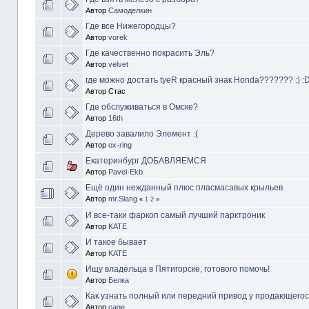
Автор
Самоделкин
Где все Нижегородцы?
Автор
vorek
Где качественно покрасить Эль?
Автор
velvet
где можно достать tyeR красный знак Honda??????? :) :
Автор Стас
Где обслуживаться в Омске?
Автор
16th
Дерево завалило Элемент :(
Автор
ox-ring
Екатеринбург ДОБАВЛЯЕМСЯ
Автор
Pavel-Ekb
Ещё один нежданный плюс пласмасавых крыльев
Автор
mr.Slang
«
1
2
»
И все-таки фаркоп самый лучший парктроник
Автор
KATE
И такое бывает
Автор
KATE
Ищу владельца в Пятигорске, готового помочь!
Автор
Белка
Как узнать полный или передний привод у продающегос
Автор
cage