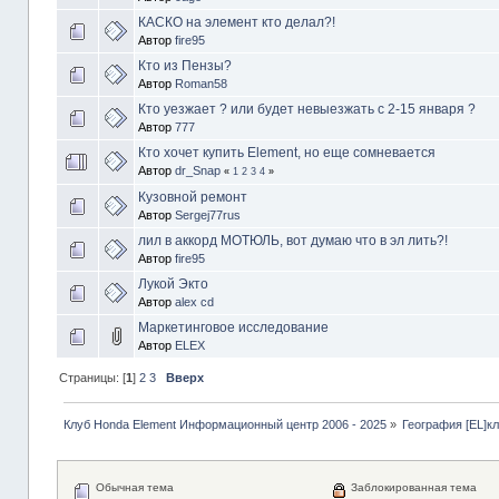
КАСКО на элемент кто делал?!
Автор
fire95
Кто из Пензы?
Автор
Roman58
Кто уезжает ? или будет невыезжать с 2-15 января ?
Автор
777
Кто хочет купить Element, но еще сомневается
Автор
dr_Snap
«
1
2
3
4
»
Кузовной ремонт
Автор
Sergej77rus
лил в аккорд МОТЮЛЬ, вот думаю что в эл лить?!
Автор
fire95
Лукой Экто
Автор
alex cd
Маркетинговое исследование
Автор
ELEX
Страницы: [
1
]
2
3
Вверх
Клуб Honda Element Информационный центр 2006 - 2025
»
География [EL]к
Обычная тема
Заблокированная тема