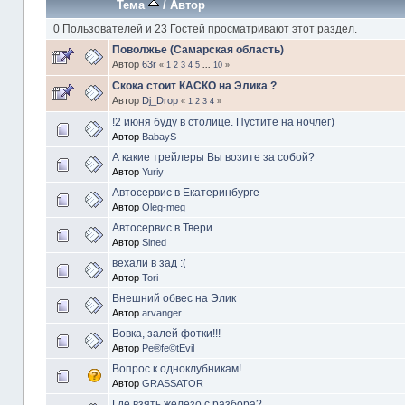
Тема
/
Автор
0 Пользователей и 23 Гостей просматривают этот раздел.
Поволжье (Самарская область)
Автор
63r
«
1
2
3
4
5
...
10
»
Скока стоит КАСКО на Элика ?
Автор
Dj_Drop
«
1
2
3
4
»
!2 июня буду в столице. Пустите на ночлег)
Автор
BabayS
А какие трейлеры Вы возите за собой?
Автор
Yuriy
Автосервис в Екатеринбурге
Автор
Oleg-meg
Автосервис в Твери
Автор
Sined
вехали в зад :(
Автор
Tori
Внешний обвес на Элик
Автор
arvanger
Вовка, залей фотки!!!
Автор
Pe®fe©tEvil
Вопрос к одноклубникам!
Автор
GRASSATOR
Где взять железо с разбора?