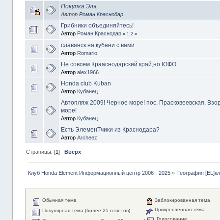
Покупка Эля.
Автор
Роман Краснодар
Грибники объединяйтесь!
Автор
Роман Краснодар
«
1
2
»
славянск на кубани с вами
Автор
Romario
Не совсем Крааснодарский край,но ЮФО.
Автор
alex1966
Honda club Kuban
Автор
Кубанец
Автопляж 2009! Черное море! пос. Прасковеевская. Вз
море!
Автор
Кубанец
Есть ЭлеменТчики из Краснодара?
Автор
Archeez
Страницы: [
1
]
Вверх
Клуб Honda Element Информационный центр 2006 - 2025
»
География [EL]к
Обычная тема
Заблокированная тема
Прикрепленная тема
Популярная тема (более 25 ответов)
Голосование