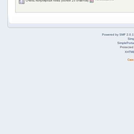
Очень популярная тема (более 25 ответов)
Powered by SMF 2.0.1
Simp
SimplePorta
Protected
XHTM
Свя