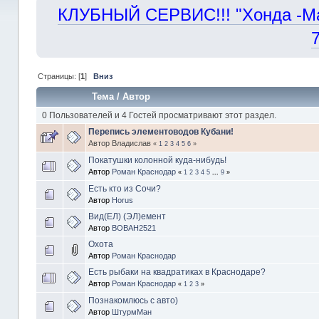
КЛУБНЫЙ СЕРВИС!!! "Хонда -Маст
Страницы: [
1
]
Вниз
Тема
/
Автор
0 Пользователей и 4 Гостей просматривают этот раздел.
Перепись элементоводов Кубани!
Автор Владислав
«
1
2
3
4
5
6
»
Покатушки колонной куда-нибудь!
Автор
Роман Краснодар
«
1
2
3
4
5
...
9
»
Есть кто из Сочи?
Автор
Horus
Вид(ЕЛ) (ЭЛ)емент
Автор
BOBAH2521
Охота
Автор
Роман Краснодар
Есть рыбаки на квадратиках в Краснодаре?
Автор
Роман Краснодар
«
1
2
3
»
Познакомлюсь с авто)
Автор
ШтурмМан