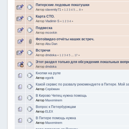
Питерские ледовые покатушки
Автор
slaventiy71
«
1
2
3
4
5
...
8
»
Карта СТО.
Автор
Vladimir-S
«
1
2
3
4
»
Подвеска
Автор
mcovkin
Фото/видео отчёты наших встреч.
Автор
Abu Dan
Встречи
Автор
dmdoka
«
1
2
3
4
5
...
17
»
Этот раздел только для обсуждения локальных вопр
Автор
dmdoka
Кнопки на руле
Автор
egorik
Какой сервис по развалу рекомендуете в Питере. Мой за
Автор
Серёжкин
В Кирово Чепец нужна помощь
Автор
Maxeminem
Вопрос к Петербуржцам
Автор
ELEX
В Питере помощь нужна
Автор
Maxeminem