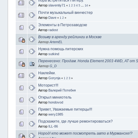
пора встретиться Питеру.
Автор
slaventiy71
«
1
2
3
4
5
...
14
»
Почти музыкальный винчестер
Автор
Dave
«
1
2
»
Элементы в Петрозаводске
Автор
radost
Возьму в аренду рейлинги в Москве
Автор
ArtemEL
Нужна помощь питерских
Автор
sutkind
Перенесено: Продам. Honda Element 2003 4WD, AT от S
Автор
G_D
Наклейки.
Автор
Gorynja
«
1
2
3
»
Моторист!!!
Автор
Валерий Потебня
Открыл миниотель
Автор
hondovod
Привет, Уважаемые питерцы!!!
Автор
wery1985
Подскажите, где лучше ремонтироваться?
Автор
ILL-86
Нород! кто может посмотреть авто в Мурманске!?