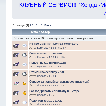
КЛУБНЫЙ СЕРВИС!!! "Хонда -Маст
Страницы: [
1
]
2
3
4
5
...
8
Вниз
Тема
/
Автор
0 Пользователей и 19 Гостей просматривают этот раздел.
Не про машину - Кто где работает?
Автор
Kerensky
«
1
2
3
4
5
...
8
»
Замеченные элементы
Автор
Gorynja
«
1
2
3
4
5
...
25
»
Привет из Калининграда!!!
Автор
nightwolf72
«
1
2
3
4
»
Отзывы по сервису и з\ч
Автор
dmdoka
«
1
2
3
4
»
Северо-западный регион, пересчитаемся?
Автор
dmdoka
«
1
2
3
4
5
...
8
»
Раскодировать магнитолу в Питере
Автор
dmdoka
«
1
2
»
Подогрев зеркал, заказ
Автор
dmdoka
«
1
2
3
4
5
»