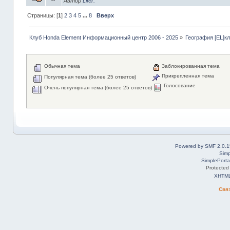
Автор
Lifer.
Страницы: [
1
]
2
3
4
5
...
8
Вверх
Клуб Honda Element Информационный центр 2006 - 2025
»
География [EL]к
Обычная тема
Заблокированная тема
Прикрепленная тема
Популярная тема (более 25 ответов)
Голосование
Очень популярная тема (более 25 ответов)
Powered by SMF 2.0.1
Simp
SimplePorta
Protected
XHTM
Свя