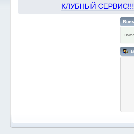
КЛУБНЫЙ СЕРВИС!!! "Х
Вним
Пожал
В