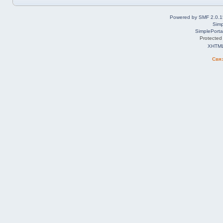
Powered by SMF 2.0.1
Simp
SimplePorta
Protected
XHTM
Свя