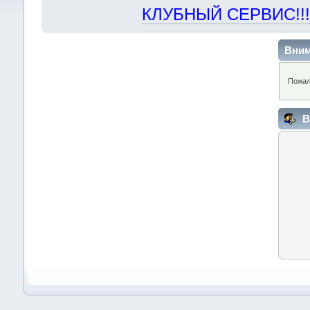
КЛУБНЫЙ СЕРВИС!!! "Х
Вним
Пожал
В