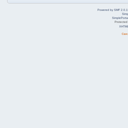
Powered by SMF 2.0.1
Simp
SimplePorta
Protected
XHTM
Свя