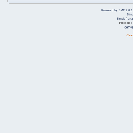
Powered by SMF 2.0.1
Simp
SimplePorta
Protected
XHTM
Свя