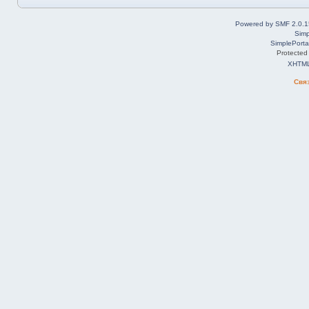
Powered by SMF 2.0.1
Simp
SimplePorta
Protected
XHTM
Свя