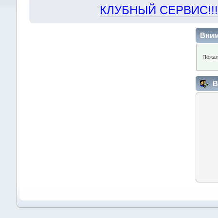
КЛУБНЫЙ СЕРВИС!!! "Х
Вним
Пожал
В