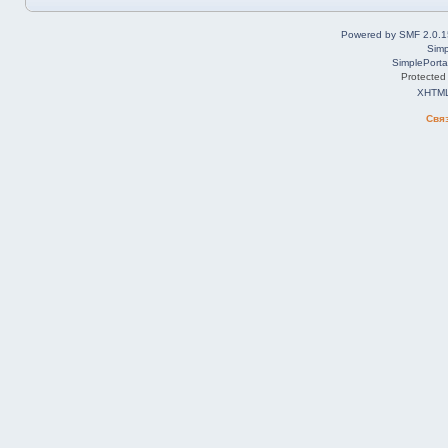
Powered by SMF 2.0.1
Simp
SimplePorta
Protected
XHTM
Свя