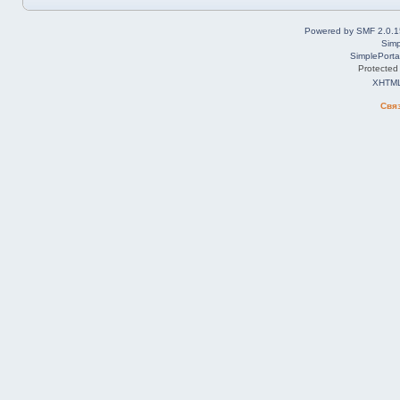
Powered by SMF 2.0.1
Simp
SimplePorta
Protected
XHTM
Свя